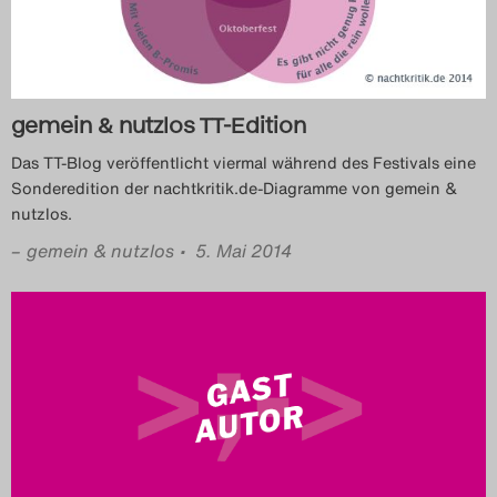
Das Theatertreffen-Blog
2023
Das Theatertreffen-Blog
gemein & nutzlos TT-Edition
2024
Das TT-Blog veröffentlicht viermal während des Festivals eine
Sonderedition der nachtkritik.de-Diagramme von gemein &
nutzlos.
Das Theatertreffen-Blog
–
gemein & nutzlos
• 5. Mai 2014
2025
Das Theatertreffen-Blog
Archiv
Impressum
Nutzungsbedingungen