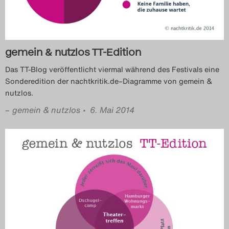
Das Theatertreffen-Blog
2018 Alumni
gemein & nutzlos TT-Edition
Das Theatertreffen-Blog
Das TT-Blog veröffentlicht viermal während des Festivals eine
2019
Sonderedition der nachtkritik.de–Diagramme von gemein &
nutzlos.
Das Theatertreffen-Blog
–
gemein & nutzlos
• 6. Mai 2014
2020
Das Theatertreffen-Blog
2021
Das Theatertreffen-Blog
2022