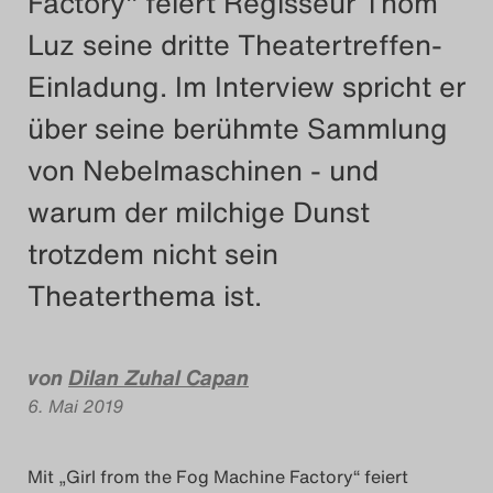
Factory" feiert Regisseur Thom
Das Theatertreffen-Blog
Luz seine dritte Theatertreffen-
2018 Alumni
Einladung. Im Interview spricht er
über seine berühmte Sammlung
Das Theatertreffen-Blog
von Nebelmaschinen - und
2019
warum der milchige Dunst
Das Theatertreffen-Blog
trotzdem nicht sein
2020
Theaterthema ist.
Das Theatertreffen-Blog
2021
von
Dilan Zuhal Capan
6. Mai 2019
Das Theatertreffen-Blog
2022
Mit „Girl from the Fog Machine Factory“ feiert