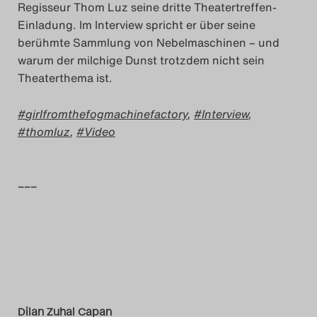
Regisseur Thom Luz seine dritte Theatertreffen-
Das Theatertreffen-Blog
Einladung. Im Interview spricht er über seine
2023
berühmte Sammlung von Nebelmaschinen – und
warum der milchige Dunst trotzdem nicht sein
Theaterthema ist.
Das Theatertreffen-Blog
2024
girlfromthefogmachinefactory
,
Interview
,
thomluz
,
Video
Das Theatertreffen-Blog
2025
–––
Das Theatertreffen-Blog
Archiv
Impressum
Nutzungsbedingungen
Dilan Zuhal Capan