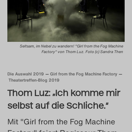
Das Theatertreffen-Blog
2014
Das Theatertreffen-Blog
Seltsam, im Nebel zu wandern! "Girl from the Fog Machine
2015
Factory" von Thom Luz. Foto (c) Sandra Then
Das Theatertreffen-Blog
2016
Die Auswahl 2019
Girl from the Fog Machine Factory
Theatertreffen-Blog 2019
Das Theatertreffen-Blog
Thom Luz: „Ich komme mir
2017
selbst auf die Schliche.“
Das Theatertreffen-Blog
Mit "Girl from the Fog Machine
2018