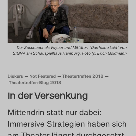
Das Theatertreffen-B
Das Theatertreffen-B
Das Theatertreffen-Blog
Der Zuschauer als Voyeur und Mittäter: "Das halbe Leid" von
Das Theatertreffen-B
SIGNA am Schauspielhaus Hamburg. Foto (c) Erich Goldmann
Das Theatertreffen-
Diskurs
Not Featured
Theatertreffen 2018
Theatertreffen-Blog 2018
Das Theatertreffen-B
In der Versenkung
Das Theatertreffen-
Mittendrin statt nur dabei:
Das Theatertreffen-
Immersive Strategien haben sich
Das Theatertreffen-
am Theater längst durchgesetzt.