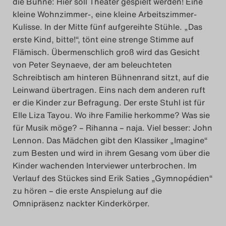
die Bühne: Hier soll Theater gespielt werden! Eine
Das Theatertreffen-Blog
kleine Wohnzimmer-, eine kleine Arbeitszimmer-
Kulisse. In der Mitte fünf aufgereihte Stühle. „Das
2023
erste Kind, bitte!“, tönt eine strenge Stimme auf
Flämisch.
Übermenschlich groß wird das Gesicht
Das Theatertreffen-Blog
von Peter Seynaeve, der am beleuchteten
2024
Schreibtisch am hinteren Bühnenrand sitzt, auf die
Leinwand übertragen. Eins nach dem anderen ruft
Das Theatertreffen-Blog
er die Kinder zur Befragung. Der erste Stuhl ist für
Elle Liza Tayou. Wo ihre Familie herkomme? Was sie
2025
für Musik möge? – Rihanna – naja. Viel besser: John
Lennon. Das Mädchen gibt den Klassiker „Imagine“
Das Theatertreffen-Blog
zum Besten und wird in ihrem Gesang vom über die
Archiv
Kinder wachenden Interviewer unterbrochen. Im
Verlauf des Stückes sind Erik Saties „Gymnopédien“
Impressum
zu hören – die erste Anspielung auf die
Omnipräsenz nackter Kinderkörper.
Nutzungsbedingungen