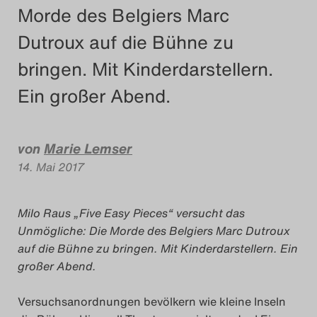
Morde des Belgiers Marc
Das Theatertreffen-Blog
Dutroux auf die Bühne zu
2018 Alumni
bringen. Mit Kinderdarstellern.
Das Theatertreffen-Blog
Ein großer Abend.
2019
Das Theatertreffen-Blog
von
Marie Lemser
14. Mai 2017
2020
Das Theatertreffen-Blog
Milo Raus „Five Easy Pieces“ versucht das
Unmögliche: Die Morde des Belgiers Marc Dutroux
2021
auf die Bühne zu bringen. Mit Kinderdarstellern. Ein
großer Abend.
Das Theatertreffen-Blog
2022
Versuchsanordnungen bevölkern wie kleine Inseln