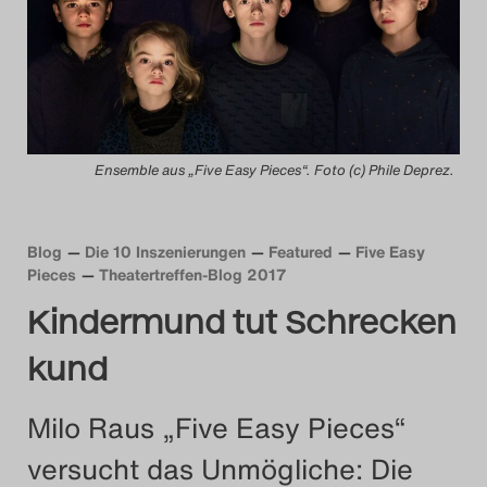
Das Theatertreffen-Blog
2014
Das Theatertreffen-Blog
Ensemble aus „Five Easy Pieces“. Foto (c) Phile Deprez.
2015
Das Theatertreffen-Blog
Blog
Die 10 Inszenierungen
Featured
Five Easy
2016
Pieces
Theatertreffen-Blog 2017
Kindermund tut Schrecken
Das Theatertreffen-Blog
kund
2017
Milo Raus „Five Easy Pieces“
Das Theatertreffen-Blog
versucht das Unmögliche: Die
2018