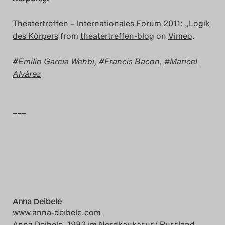
Das Theatertreffen-Blog
Theatertreffen – Internationales Forum 2011: „Logik
des Körpers
from
theatertreffen-blog
on
Vimeo
.
2014
Emilio Garcia Wehbi
,
Francis Bacon
,
Maricel
Das Theatertreffen-Blog
Alvárez
2015
Das Theatertreffen-Blog
–––
2016
Das Theatertreffen-Blog
2017
Das Theatertreffen-Blog
Anna Deibele
www.anna-deibele.com
2018
Anna Deibele, 1982 im Nordkaukasus/ Russland