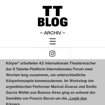
Internationales Forum
Theatertreffen-Blog 2011
×
Das Theatertreffen-Blog
Logik des Körpers
2009
Das Theatertreffen-Blog
– ARCHIV –
von
Anna Deibele
&
Yehuda Swed
☰
2010
20. Mai 2011
Click
Das Theatertreffen-Blog
to
Unter dem Motto „Check the Body, Theater Material
2011
Körper“ arbeiteten 42 internationale Theatermacher
Open
der tt Talente-Plattform Internationales Forum zwei
Das Theatertreffen-Blog
Wochen lang zusammen, um unterschiedliche
Naviagtion
Körperkonzepte kennenzulernen.
Im Workshop der
2012
argentinischen Performer Maricel Álvarez und Emilio
García Wehbi aus Buenos Aires ging es anhand der
Das Theatertreffen-Blog
Gemälde von Francis Bacon um die
„Logik des
2013
Körpers
„.