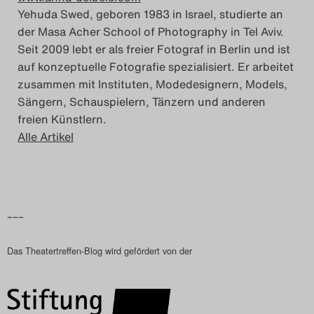
Yehuda Swed, geboren 1983 in Israel, studierte an
Das Theatertreffen-Blog
der Masa Acher School of Photography in Tel Aviv.
2023
Seit 2009 lebt er als freier Fotograf in Berlin und ist
auf konzeptuelle Fotografie spezialisiert. Er arbeitet
Das Theatertreffen-Blog
zusammen mit Instituten, Modedesignern, Models,
Sängern, Schauspielern, Tänzern und anderen
2024
freien Künstlern.
Alle Artikel
Das Theatertreffen-Blog
2025
Das Theatertreffen-Blog
–––
Archiv
Das Theatertreffen-Blog wird gefördert von der
Impressum
Nutzungsbedingungen