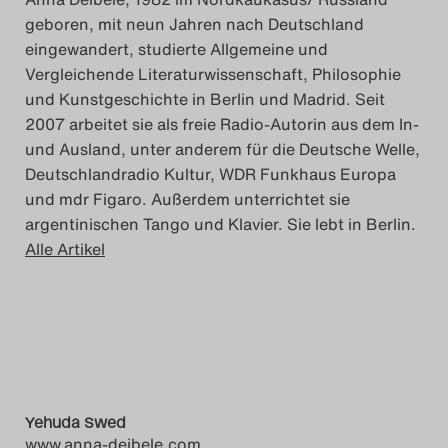
geboren, mit neun Jahren nach Deutschland
Das Theatertreffen-Blog
eingewandert, studierte Allgemeine und
2018 Alumni
Vergleichende Literaturwissenschaft, Philosophie
und Kunstgeschichte in Berlin und Madrid. Seit
Das Theatertreffen-Blog
2007 arbeitet sie als freie Radio-Autorin aus dem In-
und Ausland, unter anderem für die Deutsche Welle,
2019
Deutschlandradio Kultur, WDR Funkhaus Europa
und mdr Figaro. Außerdem unterrichtet sie
Das Theatertreffen-Blog
argentinischen Tango und Klavier. Sie lebt in Berlin.
2020
Alle Artikel
Das Theatertreffen-Blog
2021
Das Theatertreffen-Blog
2022
Yehuda Swed
www.anna-deibele.com