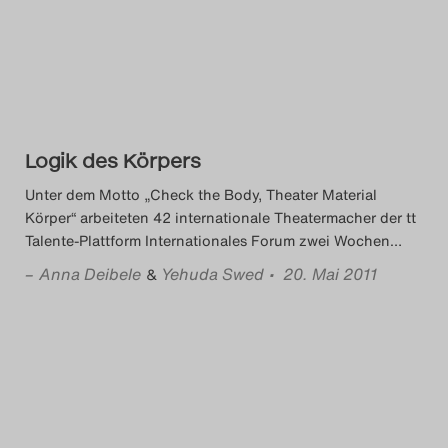
Das Theatertreffen-Blog
2014
Das Theatertreffen-Blog
Logik des Körpers
2015
Unter dem Motto „Check the Body, Theater Material
Das Theatertreffen-Blog
Körper“ arbeiteten 42 internationale Theatermacher der tt
Talente-Plattform Internationales Forum zwei Wochen
…
2016
–
Anna Deibele
Yehuda Swed
• 20. Mai 2011
&
Das Theatertreffen-Blog
2017
Das Theatertreffen-Blog
2018