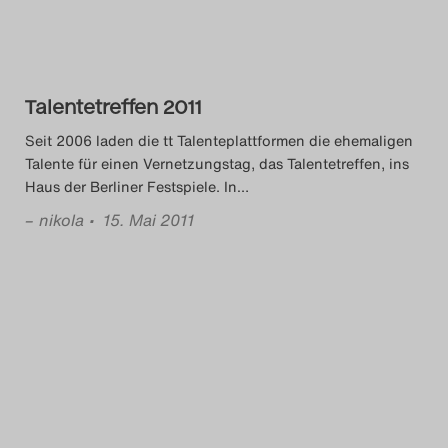
Das Theatertreffen-Blog
2018 Alumni
Talentetreffen 2011
Das Theatertreffen-Blog
Seit 2006 laden die tt Talenteplattformen die ehemaligen
2019
Talente für einen Vernetzungstag, das Talentetreffen, ins
Haus der Berliner Festspiele. In
…
Das Theatertreffen-Blog
–
nikola
• 15. Mai 2011
2020
Das Theatertreffen-Blog
2021
Das Theatertreffen-Blog
2022