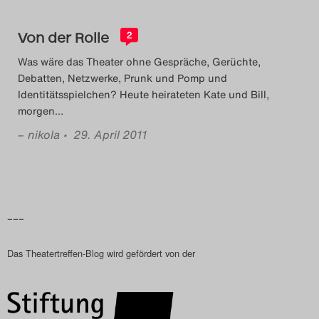
Das Theatertreffen-Blog
Von der Rolle
2
2023
Was wäre das Theater ohne Gespräche, Gerüchte,
Das Theatertreffen-Blog
Debatten, Netzwerke, Prunk und Pomp und
Identitätsspielchen? Heute heirateten Kate und Bill,
2024
morgen
…
–
nikola
• 29. April 2011
Das Theatertreffen-Blog
2025
Das Theatertreffen-Blog
–––
Archiv
Das Theatertreffen-Blog wird gefördert von der
Impressum
Nutzungsbedingungen