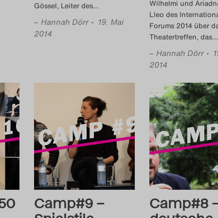
Wilhelmi und Ariadn
Gössel, Leiter des
…
Lleo des Internation
–
Hannah Dörr
• 19. Mai
Forums 2014 über d
2014
Theatertreffen, das
…
–
Hannah Dörr
• 1
2014
50
Camp#9 –
Camp#8 –