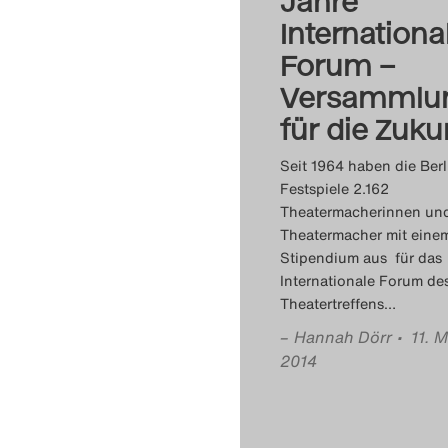
Jahre
Internationa
Forum –
Versammlu
für die Zuku
Seit 1964 haben die Berl
Festspiele 2.162
Theatermacherinnen un
Theatermacher mit eine
Stipendium aus für das
Internationale Forum de
Theatertreffens
…
–
Hannah Dörr
• 11. M
2014