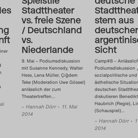
Spielstile
deutsche
les
Stadttheater
Stadtthea
vs. freie Szene
stem aus
ng
/ Deutschland
deutscher
nft
vs.
argentini
Niederlande
Sicht
iner
9. Mai – Podiumsdiskussion
Camp#8 – Anlässlic
d
mit Susanne Kennedy, Walter
Podiumsdiskussion 
m
Hess, Lena Müller, Çiğdem
sozialpolitische und
Teke (Moderation Uwe Gössel)
ästhetische Situatio
s
anlässlich der zum
deutschen Stadtthea
Theatertreffen
…
diskutieren Benedikt
ai
Haubrich (Regie), Li
–
Hannah Dörr
• 11. Mai
(Schauspiel)
…
2014
–
Hannah Dörr
• 1
2014