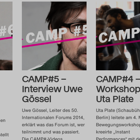
CAMP#5 –
CAMP#4 
Interview Uwe
Workshop
Gössel
Uta Plate
Uwe Gössel, Leiter des 50.
Uta Plate (Schaubüh
Internationalen Forums 2014,
Berlin) leitete am 4.
den
erklärt was das Forum ist, wer
Bewegungsworksho
teilnimmt und was passiert.
kreeirte „Instant
tellt
Die CAMP#-Videos
…
Performances“ mit d