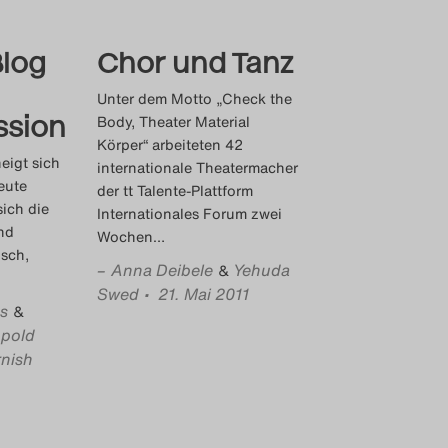
Blog
Chor und Tanz
Unter dem Motto „Check the
ssion
Body, Theater Material
Körper“ arbeiteten 42
eigt sich
internationale Theatermacher
eute
der tt Talente-Plattform
sich die
Internationales Forum zwei
nd
Wochen
…
sch,
–
Anna Deibele
Yehuda
&
Swed
• 21. Mai 2011
s
&
pold
nish