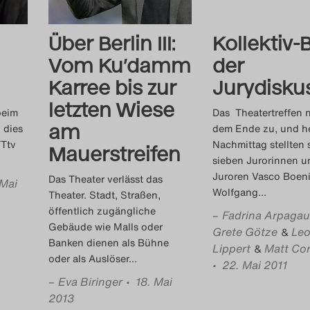
Über Berlin III:
Kollektiv-
Vom Ku’damm
der
Karree bis zur
Jurydisku
letzten Wiese
beim
Das Theatertreffen n
am
 dies
dem Ende zu, und h
TTtv
Nachmittag stellten 
Mauerstreifen
sieben Jurorinnen u
Juroren Vasco Boeni
Das Theater verlässt das
 Mai
Wolfgang
…
Theater. Stadt, Straßen,
öffentlich zugängliche
–
Fadrina Arpagau
Gebäude wie Malls oder
Grete Götze
Leo
&
Banken dienen als Bühne
Lippert
Matt Cor
&
oder als Auslöser
…
• 22. Mai 2011
–
Eva Biringer
• 18. Mai
2013