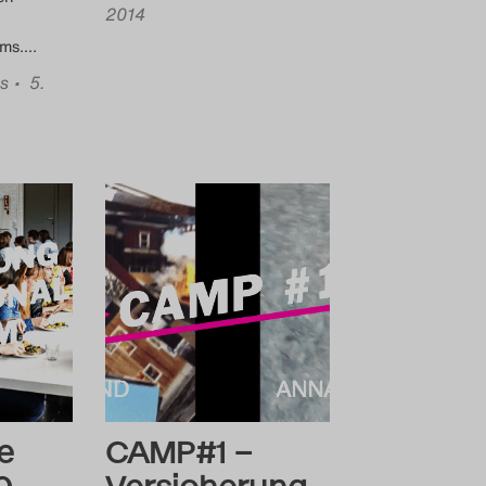
2014
ums.
…
us
• 5.
e
CAMP#1 –
0.
Versicherung