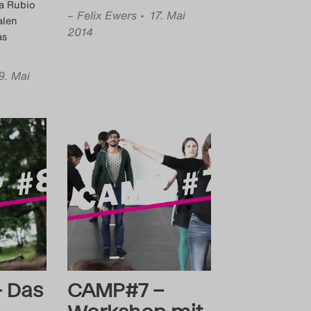
a Rubio
–
Felix Ewers
• 17. Mai
alen
2014
as
9. Mai
 Das
CAMP#7 –