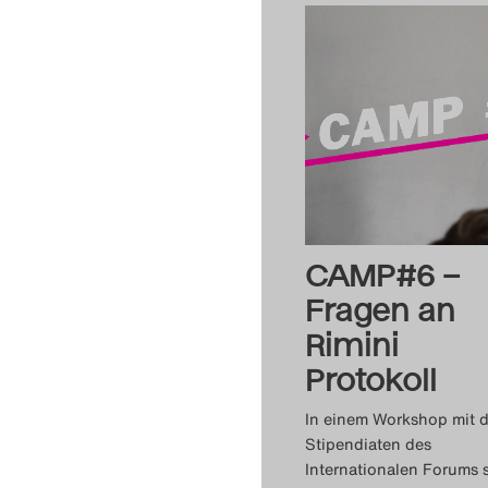
CAMP#6 –
Fragen an
Rimini
Protokoll
In einem Workshop mit 
Stipendiaten des
Internationalen Forums s