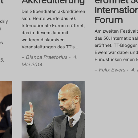
Internatio
Die Stipendiaten akkreditieren
Forum
sich. Heute wurde das 50.
driy
Internationale Forum eröffnet,
g
Am zweiten Festival
das in diesem Jahr mit
das 50. Internationa
weiteren diskursiven
es
eröffnet. TT-Blogger 
Veranstaltungen des TT’s
…
Ewers war dabei und
–
Bianca Praetorius
• 4.
 5.
Fundstücken einen B
Mai 2014
–
Felix Ewers
• 4.