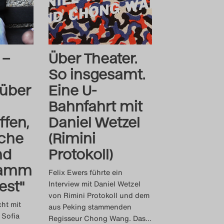
 –
Über Theater.
So insgesamt.
 über
Eine U-
Bahnfahrt mit
ffen,
Daniel Wetzel
che
(Rimini
nd
Protokoll)
ramm
Felix Ewers führte ein
est"
Interview mit Daniel Wetzel
von Rimini Protokoll und dem
cht mit
aus Peking stammenden
 Sofia
Regisseur Chong Wang. Das
…