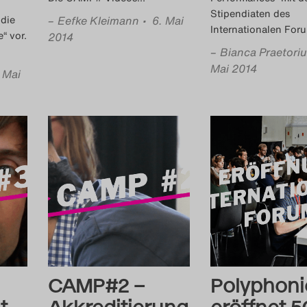
Stipendiaten des
 die
–
Eefke Kleimann
• 6. Mai
Internationalen For
e“ vor.
2014
–
Bianca Praetori
Mai 2014
 Mai
CAMP#2 –
Polyphoni
t
Akkreditierung
eröffnet 5