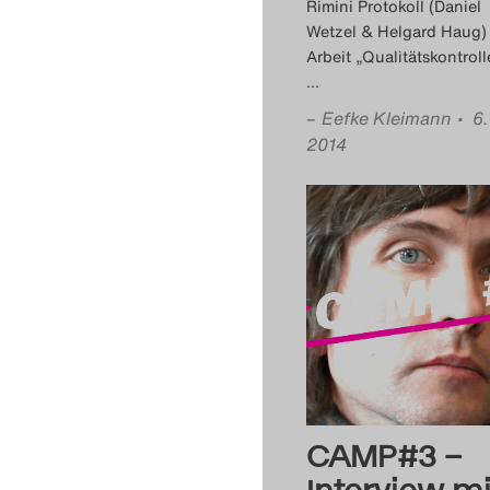
Rimini Protokoll (Daniel
Wetzel & Helgard Haug)
Arbeit „Qualitätskontroll
…
–
Eefke Kleimann
• 6.
2014
CAMP#3 –
Interview mi