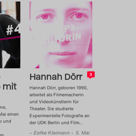
–
Hannah Dörr
3
 mit
Hannah Dörr, geboren 1990,
arbeitet als Filmemacherin
und Videokünstlerin für
ne,
Theater. Sie studierte
 Mai einen
Experimentelle Fotografie an
p und
der UDK Berlin und Film
…
–
Eefke Kleimann
• 5. Mai
en