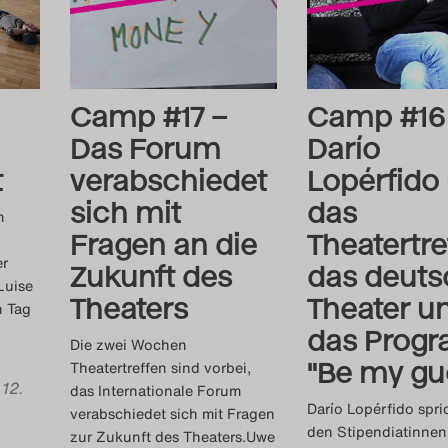
Camp #17 –
Camp #16
Das Forum
Darío
t
verabschiedet
Lopérfido
sich mit
das
m
Fragen an die
Theatertre
er
Zukunft des
das deuts
Luise
Theaters
Theater u
n Tag
das Prog
Die zwei Wochen
"Be my gu
Theatertreffen sind vorbei,
 12.
das Internationale Forum
Darío Lopérfido spri
verabschiedet sich mit Fragen
den Stipendiatinnen
zur Zukunft des Theaters.Uwe