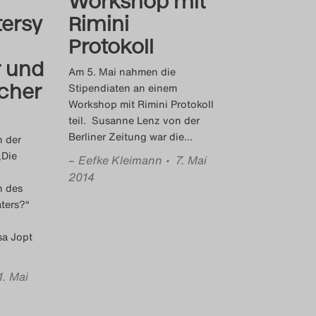
Workshop mit
tersy
Rimini
Protokoll
 und
Am 5. Mai nahmen die
scher
Stipendiaten an einem
Workshop mit Rimini Protokoll
teil. Susanne Lenz von der
Berliner Zeitung war die
…
h der
„Die
–
Eefke Kleimann
• 7. Mai
2014
n des
ters?“
sa Jopt
1. Mai