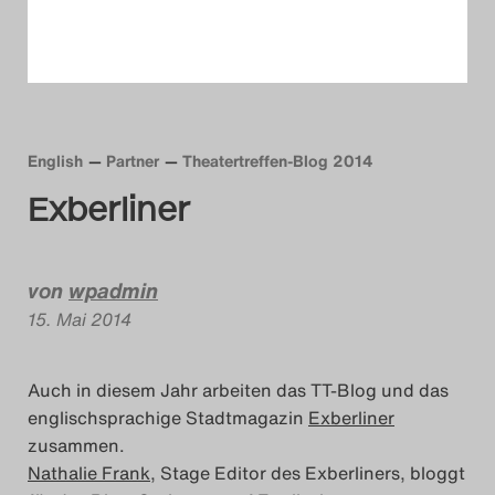
Das Theatertreffen-Blog
2014
Das Theatertreffen-Blog
English
Partner
Theatertreffen-Blog 2014
2015
Exberliner
Das Theatertreffen-Blog
2016
von
wpadmin
15. Mai 2014
Das Theatertreffen-Blog
2017
Auch in diesem Jahr arbeiten das TT-Blog und das
englischsprachige Stadtmagazin
Exberliner
Das Theatertreffen-Blog
zusammen.
2018
Nathalie Frank
, Stage Editor des Exberliners, bloggt