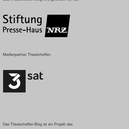
Das Theatertreffen-Blog
2023
Das Theatertreffen-Blog
2024
Medienpartner Theatertreffen
Das Theatertreffen-Blog
2025
Das Theatertreffen-Blog
Archiv
Impressum
Nutzungsbedingungen
Das Theatertreffen-Blog ist ein Projekt des