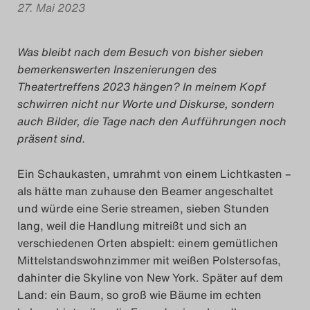
27. Mai 2023
Das Theatertreffen-Blog
2018 Alumni
Was bleibt nach dem Besuch von bisher sieben
bemerkenswerten Inszenierungen des
Das Theatertreffen-Blog
Theatertreffens 2023 hängen? In meinem Kopf
schwirren nicht nur Worte und Diskurse, sondern
2019
auch Bilder, die Tage nach den Aufführungen noch
präsent sind.
Das Theatertreffen-Blog
2020
Ein Schaukasten, umrahmt von einem Lichtkasten –
als hätte man zuhause den Beamer angeschaltet
Das Theatertreffen-Blog
und würde eine Serie streamen, sieben Stunden
lang, weil die Handlung mitreißt und sich an
2021
verschiedenen Orten abspielt: einem gemütlichen
Mittelstandswohnzimmer mit weißen Polstersofas,
Das Theatertreffen-Blog
dahinter die Skyline von New York. Später auf dem
2022
Land: ein Baum, so groß wie Bäume im echten