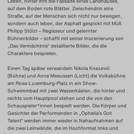
Leben, hinter ihm die Fassade eines Landhauses,
Das Theatertreffen-Blog
auf dem Boden rote Blätter. Zwischendrin eine
Straße, auf der Menschen sich nicht nur bewegen,
2023
sondern auch leben, der Asphalt gespickt mit Müll.
Philipp Stölzl – Regisseur und gelernter
Das Theatertreffen-Blog
Bühnenbilder – schafft mit seiner Inszenierung von
2024
„Das Vermächtnis“ detaillierte Bilder, die die
Charaktere bespielen.
Das Theatertreffen-Blog
Einen Tag später verwandeln Nikola Knezević
2025
(Bühne) und Anne Meeussen (Licht) die Volksbühne
am Rosa-Luxemburg-Platz in ein Show-
Das Theatertreffen-Blog
Schwimmbad mit zwei Wasserkästen, die hinter und
Archiv
rechts vom Hauptpool stehen und die von den
Schauspieler*innen bespielt werden. Die Körper und
Impressum
Gesichter der Performenden in „Ophelia’s Got
Talent“ werden immer wieder in Nahaufnahmen auf
Nutzungsbedingungen
die zwei Leinwände, die im Hochformat links und