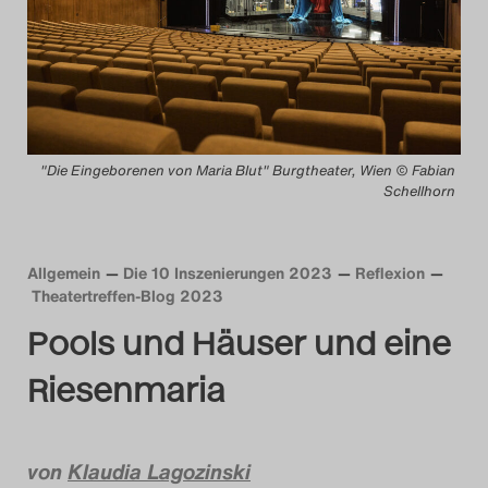
Das Theatertreffen-Blog
2014
Das Theatertreffen-Blog
"Die Eingeborenen von Maria Blut" Burgtheater, Wien © Fabian
2015
Schellhorn
Das Theatertreffen-Blog
2016
Allgemein
Die 10 Inszenierungen 2023
Reflexion
Theatertreffen-Blog 2023
Das Theatertreffen-Blog
Pools und Häuser und eine
2017
Riesenmaria
Das Theatertreffen-Blog
2018
von
Klaudia Lagozinski