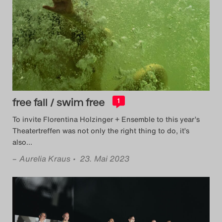
free fall / swim free
1
To invite Florentina Holzinger + Ensemble to this year’s
Theatertreffen was not only the right thing to do, it’s
also
…
–
Aurelia Kraus
• 23. Mai 2023