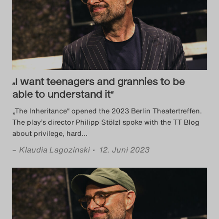
Das Theatertreffen-Blog
2014
Das Theatertreffen-Blog
2015
„I want teenagers and grannies to be
able to understand it“
Das Theatertreffen-Blog
„The Inheritance“ opened the 2023 Berlin Theatertreffen.
2016
The play’s director Philipp Stölzl spoke with the TT Blog
about privilege, hard
…
Das Theatertreffen-Blog
–
Klaudia Lagozinski
• 12. Juni 2023
2017
Das Theatertreffen-Blog
2018