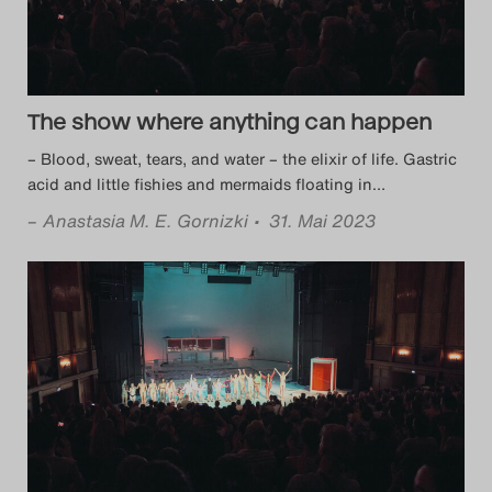
Das Theatertreffen-Blog
2023
Das Theatertreffen-Blog
The show where anything can happen
2024
– Blood, sweat, tears, and water – the elixir of life. Gastric
acid and little fishies and mermaids floating in
…
Das Theatertreffen-Blog
–
Anastasia M. E. Gornizki
• 31. Mai 2023
2025
Das Theatertreffen-Blog
Archiv
Impressum
Nutzungsbedingungen