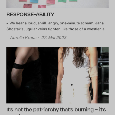
RESPONSE-ABILITY
– We hear a loud, shrill, angry, one-minute scream. Jana
Shostak’s jugular veins tighten like those of a wrestler, a
…
–
Aurelia Kraus
• 27. Mai 2023
It’s not the patriarchy that’s burning – it’s