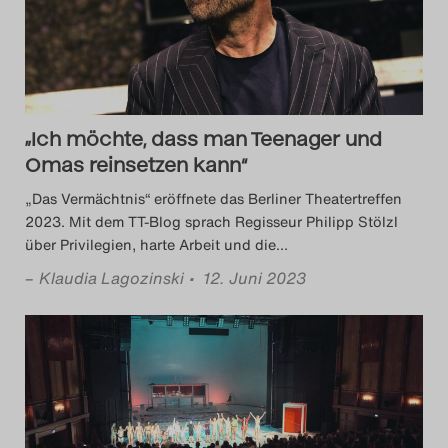
Das Theatertreffen-Blog
2018 Alumni
Das Theatertreffen-Blog
„Ich möchte, dass man Teenager und
2019
Omas reinsetzen kann“
„Das Vermächtnis“ eröffnete das Berliner Theatertreffen
Das Theatertreffen-Blog
2023. Mit dem TT-Blog sprach Regisseur Philipp Stölzl
2020
über Privilegien, harte Arbeit und die
…
–
Klaudia Lagozinski
• 12. Juni 2023
Das Theatertreffen-Blog
2021
Das Theatertreffen-Blog
2022