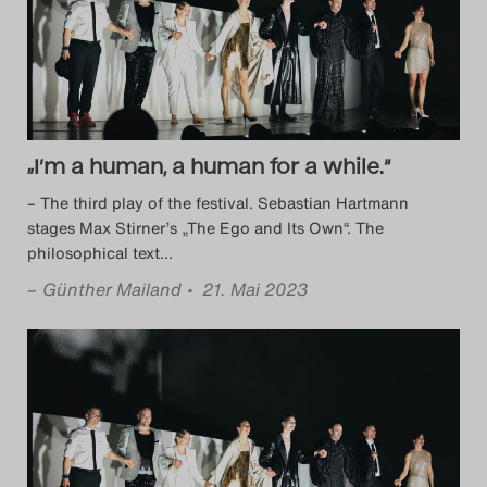
„I’m a human, a human for a while.“
– The third play of the festival. Sebastian Hartmann
stages Max Stirner’s „The Ego and Its Own“. The
philosophical text
…
–
Günther Mailand
• 21. Mai 2023