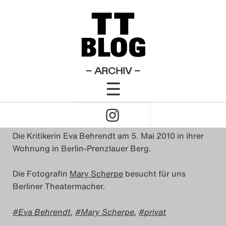
Allgemeines
Theatertreffen-Blog 2010
×
Das Theatertreffen-Blog
Privat:
2009
Das Theatertreffen-Blog
– ARCHIV –
von
Mary Scherpe
☰
2010
18. Mai 2010
Click
Das Theatertreffen-Blog
to
2011
Die Kritikerin Eva Behrendt am 5. Mai 2010 in ihrer
Open
Wohnung in Berlin-Prenzlauer Berg.
Das Theatertreffen-Blog
Naviagtion
Die Fotografin
Mary Scherpe
besucht für uns
2012
Berliner Theatermacher.
Das Theatertreffen-Blog
Eva Behrendt
,
Mary Scherpe
,
privat
2013