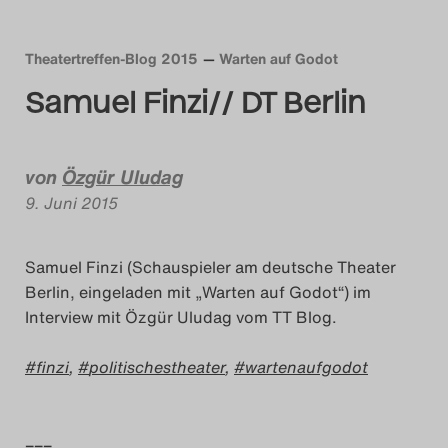
Das Theatertreffen-Blog
Theatertreffen-Blog 2015
Warten auf Godot
2018 Alumni
Samuel Finzi// DT Berlin
Das Theatertreffen-Blog
2019
von
Özgür Uludag
9. Juni 2015
Das Theatertreffen-Blog
2020
Samuel Finzi (Schauspieler am deutsche Theater
Berlin, eingeladen mit „Warten auf Godot“) im
Das Theatertreffen-Blog
Interview mit Özgür Uludag vom TT Blog.
2021
finzi
,
politischestheater
,
wartenaufgodot
Das Theatertreffen-Blog
2022
–––