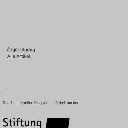
Das Theatertreffen-Blog
2023
Das Theatertreffen-Blog
2024
Özgür Uludag
Alle Artikel
Das Theatertreffen-Blog
2025
Das Theatertreffen-Blog
–––
Archiv
Das Theatertreffen-Blog wird gefördert von der
Impressum
Nutzungsbedingungen