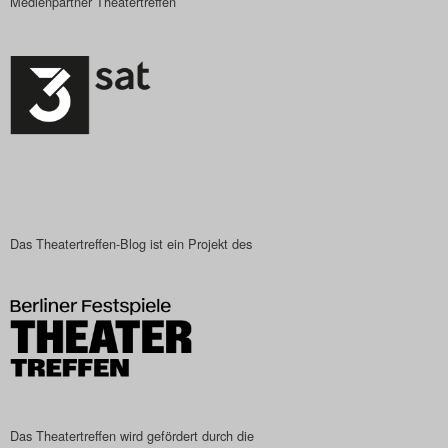
Medienpartner Theatertreffen
Das Theatertreffen-Blog
2023
Das Theatertreffen-Blog
2024
Das Theatertreffen-Blog
2025
Das Theatertreffen-Blog ist ein Projekt des
Das Theatertreffen-Blog
Archiv
Impressum
Nutzungsbedingungen
Das Theatertreffen wird gefördert durch die