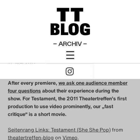
Artikel zu
English Posts
Testament
Theatertreffen-
×
Das Theatertreffen-Blog
Blog 2011
2009
Seitenrang links: Testament
Das Theatertreffen-Blog
– ARCHIV –
☰
2010
von
Cory Tamler
Click
11. Mai 2011
Das Theatertreffen-Blog
to
2011
After every premiere,
we ask one audience member
four questions
about their experience during the
Open
Das Theatertreffen-Blog
show. For Testament, the 2011 Theatertreffen’s first
production to use video prominently, our „fast
Naviagtion
2012
critique“ is a short movie.
Das Theatertreffen-Blog
Seitenrang Links: Testament (She She Pop)
from
2013
theatertreffen-blog
on
Vimeo
.