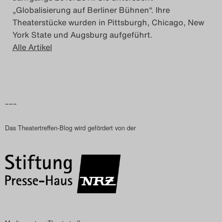
„Globalisierung auf Berliner Bühnen“. Ihre
Das Theatertreffen-Blog
Theaterstücke wurden in Pittsburgh, Chicago, New
2018 Alumni
York State und Augsburg aufgeführt.
Alle Artikel
Das Theatertreffen-Blog
2019
Das Theatertreffen-Blog
–––
2020
Das Theatertreffen-Blog wird gefördert von der
Das Theatertreffen-Blog
2021
Das Theatertreffen-Blog
2022