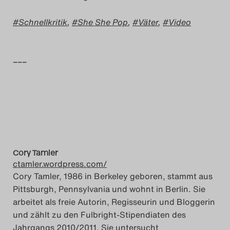
Das Theatertreffen-Blog
Schnellkritik
,
She She Pop
,
Väter
,
Video
2014
–––
Das Theatertreffen-Blog
2015
Das Theatertreffen-Blog
2016
Cory Tamler
Das Theatertreffen-Blog
ctamler.wordpress.com/
2017
Cory Tamler, 1986 in Berkeley geboren, stammt aus
Pittsburgh, Pennsylvania und wohnt in Berlin. Sie
Das Theatertreffen-Blog
arbeitet als freie Autorin, Regisseurin und Bloggerin
und zählt zu den Fulbright-Stipendiaten des
2018
Jahrgangs 2010/2011. Sie untersucht