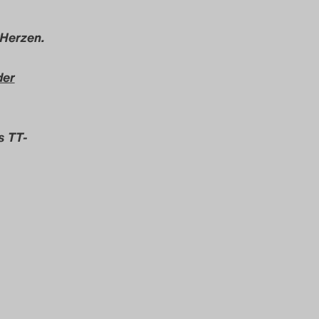
 Herzen.
der
s TT-