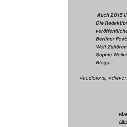
Auch 2015 li
Die Redaktion
veröffentlich
Berliner Fest
Weil Zuhören
Sophie Weike
Blogs.
audiolove
,
dievor
–––
Bia
Alle