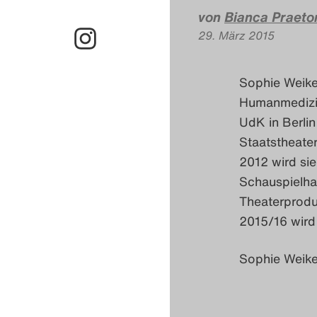
von
Bianca Praeto
29. März 2015
Sophie Weike
Humanmedizin 
UdK in Berli
Staatstheate
2012 wird sie
Schauspielhau
Theaterproduk
2015/16 wird
Sophie Weiker