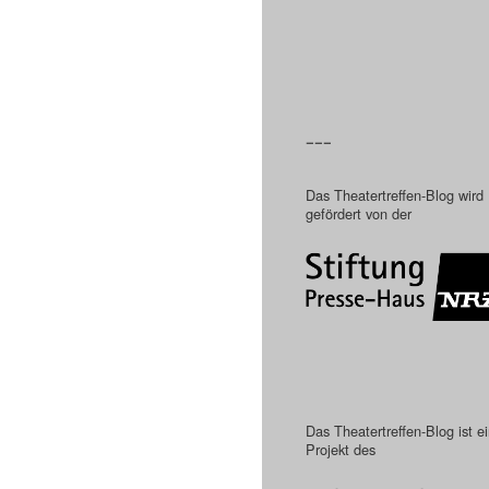
–––
Das Theatertreffen-Blog wird
gefördert von der
Das Theatertreffen-Blog ist e
Projekt des