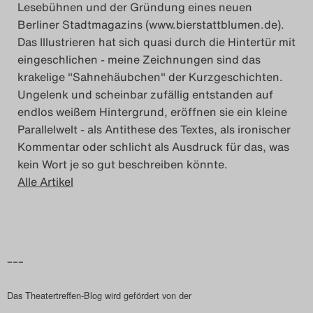
Lesebühnen und der Gründung eines neuen
Das Theatertreffen-Blog
Berliner Stadtmagazins (www.bierstattblumen.de).
Das Illustrieren hat sich quasi durch die Hintertür mit
2018 Alumni
eingeschlichen - meine Zeichnungen sind das
krakelige "Sahnehäubchen" der Kurzgeschichten.
Das Theatertreffen-Blog
Ungelenk und scheinbar zufällig entstanden auf
2019
endlos weißem Hintergrund, eröffnen sie ein kleine
Parallelwelt - als Antithese des Textes, als ironischer
Das Theatertreffen-Blog
Kommentar oder schlicht als Ausdruck für das, was
kein Wort je so gut beschreiben könnte.
2020
Alle Artikel
Das Theatertreffen-Blog
2021
–––
Das Theatertreffen-Blog
2022
Das Theatertreffen-Blog wird gefördert von der