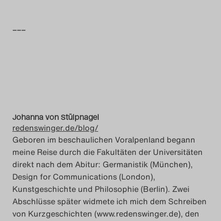
Das Theatertreffen-Blog
–––
2014
Das Theatertreffen-Blog
2015
Das Theatertreffen-Blog
Johanna von Stülpnagel
2016
redenswinger.de/blog/
Geboren im beschaulichen Voralpenland begann
Das Theatertreffen-Blog
meine Reise durch die Fakultäten der Universitäten
direkt nach dem Abitur: Germanistik (München),
2017
Design for Communications (London),
Kunstgeschichte und Philosophie (Berlin). Zwei
Das Theatertreffen-Blog
Abschlüsse später widmete ich mich dem Schreiben
2018
von Kurzgeschichten (www.redenswinger.de), den