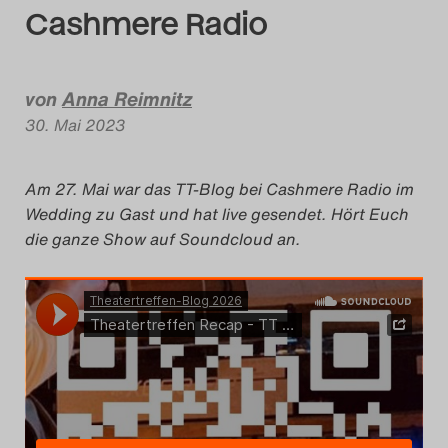
Cashmere Radio
Das Theatertreffen-Blog
2018 Alumni
von
Anna Reimnitz
Das Theatertreffen-Blog
30. Mai 2023
2019
Am 27. Mai war das TT-Blog bei Cashmere Radio im
Das Theatertreffen-Blog
Wedding zu Gast und hat live gesendet. Hört Euch
die ganze Show auf Soundcloud an.
2020
Das Theatertreffen-Blog
2021
Das Theatertreffen-Blog
2022