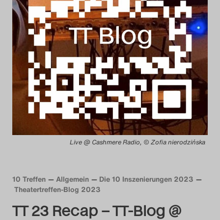
Das Theatertreffen-Blog
2014
Das Theatertreffen-Blog
2015
Das Theatertreffen-Blog
2016
Live @ Cashmere Radio, © Zofia nierodzińska
Das Theatertreffen-Blog
2017
10 Treffen
Allgemein
Die 10 Inszenierungen 2023
Theatertreffen-Blog 2023
Das Theatertreffen-Blog
TT 23 Recap – TT-Blog @
2018