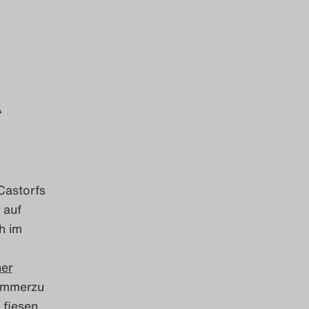
“
Castorfs
 auf
h im
er
 immerzu
 fiesen