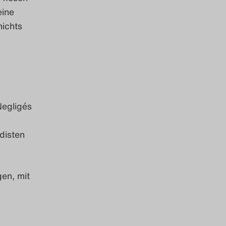
eine
nichts
Negligés
disten
gen, mit