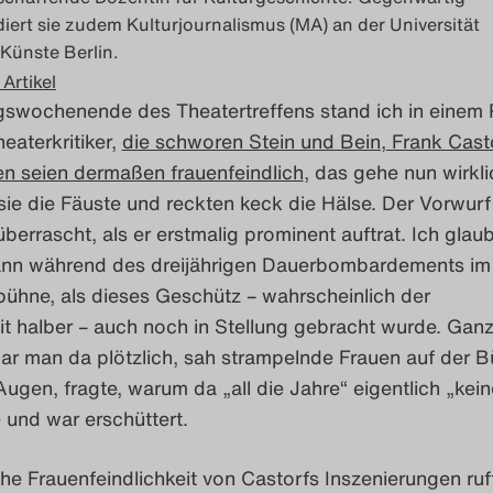
diert sie zudem Kulturjournalismus (MA) an der Universität
 Künste Berlin.
 Artikel
swochenende des Theatertreffens stand ich in einem 
eaterkritiker,
die schworen Stein und Bein, Frank Cast
en seien dermaßen frauenfeindlich
, das gehe nun wirkli
sie die Fäuste und reckten keck die Hälse. Der Vorwurf
überrascht, als er erstmalig prominent auftrat. Ich glau
nn während des dreijährigen Dauerbombardements im
ühne, als dieses Geschütz – wahrscheinlich der
it halber – auch noch in Stellung gebracht wurde. Gan
ar man da plötzlich, sah strampelnde Frauen auf der B
 Augen, fragte, warum da „all die Jahre“ eigentlich „kei
 und war erschüttert.
he Frauenfeindlichkeit von Castorfs Inszenierungen ruf