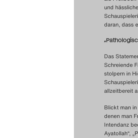
und hässliche
Schauspieler
daran, dass e
„Pathologis
Das Statemen
Schreiende Fr
stolpern in H
Schauspieleri
allzeitbereit
Blickt man in
denen man Fra
Intendanz bed
Ayatollah“, „