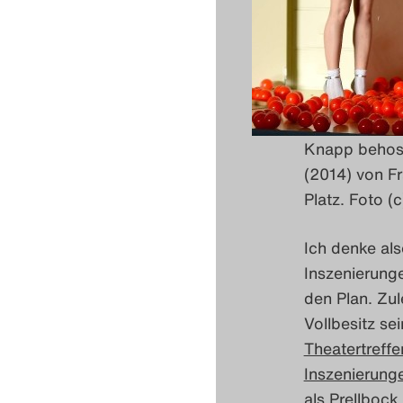
Knapp behost
(2014) von F
Platz. Foto (c
Ich denke als
Inszenierunge
den Plan. Zu
Vollbesitz se
Theatertreff
Inszenierung
als Prellbock 