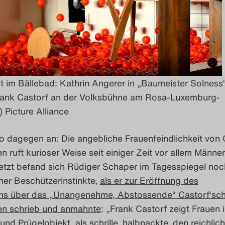
 im Bällebad: Kathrin Angerer in „Baumeister Solness
rank Castorf an der Volksbühne am Rosa-Luxemburg-
) Picture Alliance
o dagegen an: Die angebliche Frauenfeindlichkeit von 
n ruft kurioser Weise seit einiger Zeit vor allem Männer
letzt befand sich Rüdiger Schaper im Tagesspiegel noc
iner Beschützerinstinkte,
als er zur Eröffnung des
ens über das „Unangenehme, Abstossende“ Castorf‘sch
en schrieb und anmahnte
:
„Frank Castorf zeigt Frauen
und Prügelobjekt, als schrille, halbnackte, den reichlich