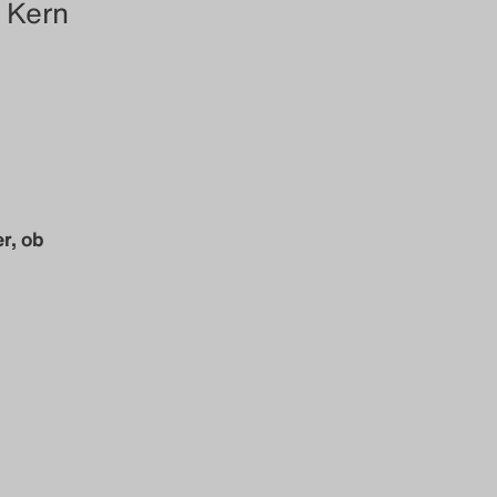
n Kern
r, ob
d