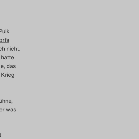
Pulk
orfs
ch nicht.
 hatte
be, das
 Krieg
z
ühne,
ner was
t