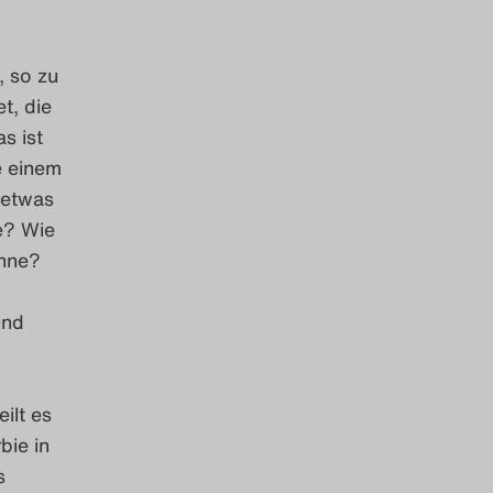
, so zu
t, die
s ist
e einem
detwas
e? Wie
ühne?
und
ilt es
bie in
s