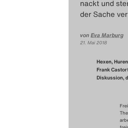
nackt und ste
der Sache verf
von
Eva Marburg
21. Mai 2018
Hexen, Huren, 
Frank Castorf
Diskussion, d
Fre
The
arb
fre