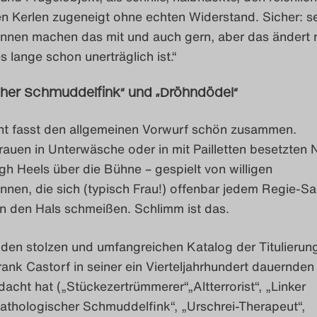
n Kerlen zugeneigt ohne echten Widerstand. Sicher: s
innen machen das mit und auch gern, aber das ändert 
s lange schon unerträglich ist.“
cher Schmuddelfink“ und „Dröhndödel“
t fasst den allgemeinen Vorwurf schön zusammen.
auen in Unterwäsche oder in mit Pailletten besetzten 
igh Heels über die Bühne – gespielt von willigen
nnen, die sich (typisch Frau!) offenbar jedem Regie-Sa
 an den Hals schmeißen. Schlimm ist das.
 den stolzen und umfangreichen Katalog der Titulierun
nk Castorf in seiner ein Vierteljahrhundert dauernden
acht hat („Stückezertrümmerer“„Altterrorist“, „Linker
Pathologischer Schmuddelfink“, „Urschrei-Therapeut“,