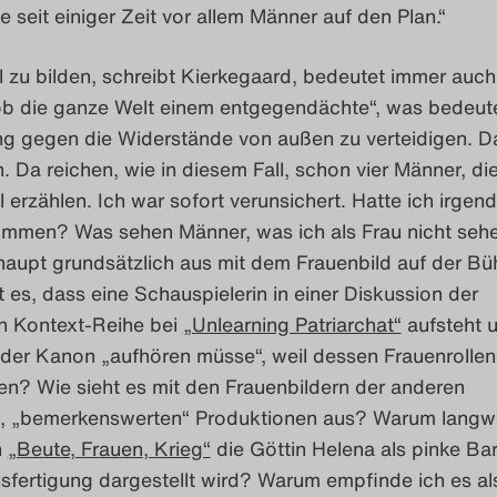
e seit einiger Zeit vor allem Männer auf den Plan.“
il zu bilden, schreibt Kierkegaard, bedeutet immer auch
ob die ganze Welt einem entgegendächte“, was bedeute
ng gegen die Widerstände von außen zu verteidigen. Da
h. Da reichen, wie in diesem Fall, schon vier Männer, di
 erzählen. Ich war sofort verunsichert. Hatte ich irgen
ommen? Was sehen Männer, was ich als Frau nicht seh
rhaupt grundsätzlich aus mit dem Frauenbild auf der B
es, dass eine Schauspielerin in einer Diskussion der
en Kontext-Reihe bei
„Unlearning Patriarchat“
aufsteht 
 der Kanon „aufhören müsse“, weil dessen Frauenrollen
en? Wie sieht es mit den Frauenbildern der anderen
, „bemerkenswerten“ Produktionen aus? Warum langwe
n
„Beute, Frauen, Krieg“
die Göttin Helena als pinke Bar
sfertigung dargestellt wird? Warum empfinde ich es al