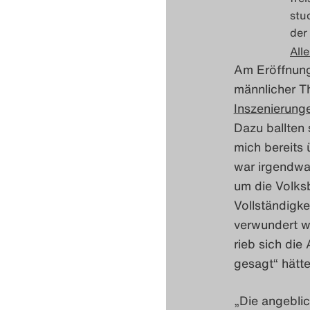
stu
der
Alle
Am Eröffnung
männlicher Th
Inszenierung
Dazu ballten 
mich bereits 
war irgendwa
um die Volksb
Vollständigke
verwundert w
rieb sich die
gesagt“ hätte
„
Die angeblic