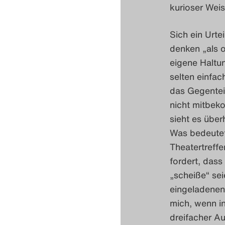
kurioser Weis
Sich ein Urte
denken „als 
eigene Haltu
selten einfac
das Gegenteil
nicht mitbek
sieht es übe
Was bedeutet 
Theatertreff
fordert, dass
„scheiße“ sei
eingeladenen
mich, wenn i
dreifacher Au