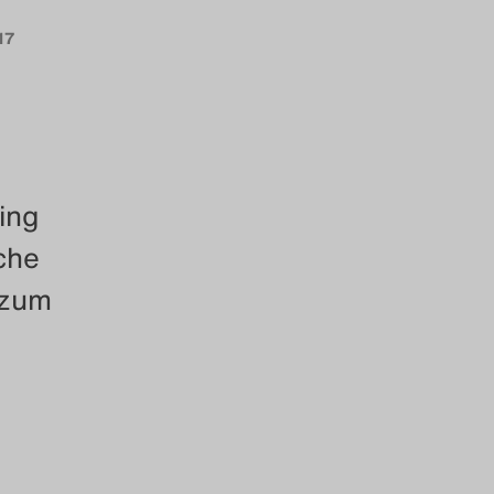
17
ing
che
 zum