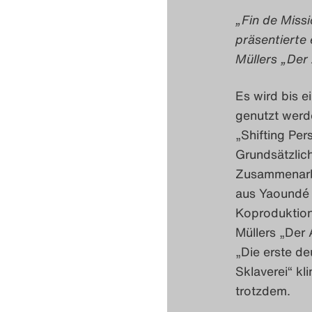
„Fin de Missi
präsentierte
Müllers „Der
Es wird bis e
genutzt werd
„Shifting Per
Grundsätzlic
Zusammenarb
aus Yaoundé 
Koproduktion
Müllers „Der 
„Die erste d
Sklaverei“ kl
trotzdem.