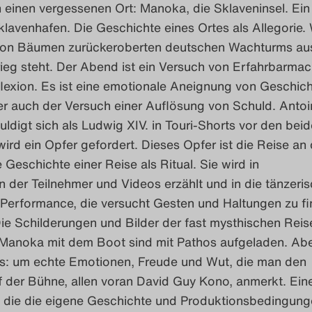
 einen vergessenen Ort: Manoka, die Sklaveninsel. Ein
lavenhafen. Die Geschichte eines Ortes als Allegorie.
von Bäumen zurückeroberten deutschen Wachturms a
rieg steht. Der Abend ist ein Versuch von Erfahrbarma
lexion. Es ist eine emotionale Aneignung von Geschich
er auch der Versuch einer Auflösung von Schuld. Antoi
uldigt sich als Ludwig XIV. in Touri-Shorts vor den bei
wird ein Opfer gefordert. Dieses Opfer ist die Reise an
 Geschichte einer Reise als Ritual. Sie wird in
 der Teilnehmer und Videos erzählt und in die tänzeris
 Performance, die versucht Gesten und Haltungen zu fi
ie Schilderungen und Bilder der fast mysthischen Reis
Manoka mit dem Boot sind mit Pathos aufgeladen. Ab
s: um echte Emotionen, Freude und Wut, die man den
f der Bühne, allen voran David Guy Kono, anmerkt. Ein
 die die eigene Geschichte und Produktionsbedingung