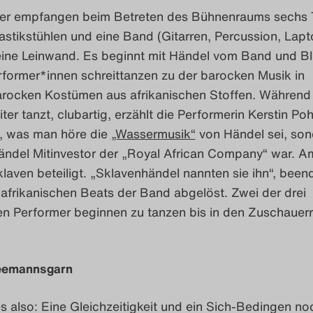
er empfangen beim Betreten des Bühnenraums sechs
astikstühlen und eine Band (Gitarren, Percussion, Lapt
ine Leinwand. Es beginnt mit Händel vom Band und Blit
rformer*innen schreittanzen zu der barocken Musik in
rocken Kostümen aus afrikanischen Stoffen. Während
er tanzt, clubartig, erzählt die Performerin Kerstin Poh
s, was man höre die
„Wassermusik“
von Händel sei, son
ändel Mitinvestor der „Royal African Company“ war. A
laven beteiligt. „Sklavenhändel nannten sie ihn“, beend
afrikanischen Beats der Band abgelöst. Zwei der drei
n Performer beginnen zu tanzen bis in den Zuschauer
Seemannsgarn
 also: Eine Gleichzeitigkeit und ein Sich-Bedingen no