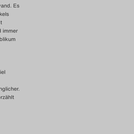
wand. Es
kels
t
d immer
blikum
iel
glicher.
rzählt