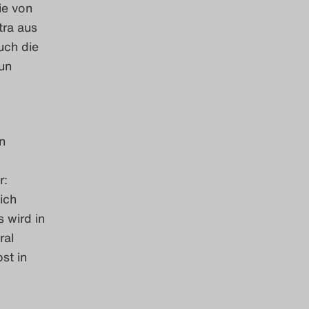
ie von
tra aus
uch die
un
n
r:
ich
 wird in
ral
st in