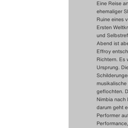
Eine Reise an
ehemaliger Sk
Ruine eines 
Ersten Weltk
und Selbstref
Abend ist ab
Effroy entsch
Richtern. Es 
Ursprung. Die
Schilderungen
musikalische
geflochten. D
Nimbia nach 
darum geht e
Performer au
Performance,