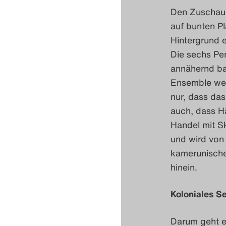
Den Zuschau
auf bunten Pl
Hintergrund e
Die sechs Pe
annähernd ba
Ensemble weit
nur, dass da
auch, dass H
Handel mit Sk
und wird von 
kamerunische
hinein.
Koloniales 
Darum geht es