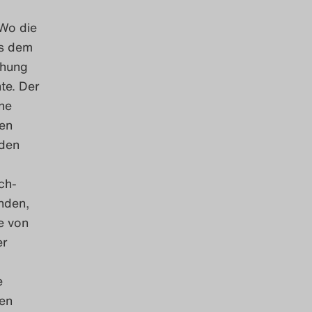
 Wo die
us dem
chung
te. Der
ne
den
 den
ch-
nden,
e von
er
e
en