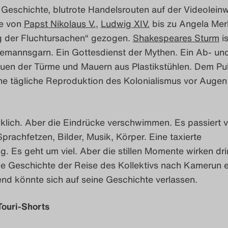
 Geschichte, blutrote Handelsrouten auf der Videolein
ie von
Papst Nikolaus V.
,
Ludwig XIV.
bis zu Angela Mer
 der Fluchtursachen“ gezogen.
Shakespeares Sturm
is
eemannsgarn. Ein Gottesdienst der Mythen. Ein Ab- un
uen der Türme und Mauern aus Plastikstühlen. Dem Pu
ene tägliche Reproduktion des Kolonialismus vor Augen
cklich. Aber die Eindrücke verschwimmen. Es passiert v
 Sprachfetzen, Bilder, Musik, Körper. Eine taxierte
. Es geht um viel. Aber die stillen Momente wirken drin
e Geschichte der Reise des Kollektivs nach Kamerun e
nd könnte sich auf seine Geschichte verlassen.
 Touri-Shorts