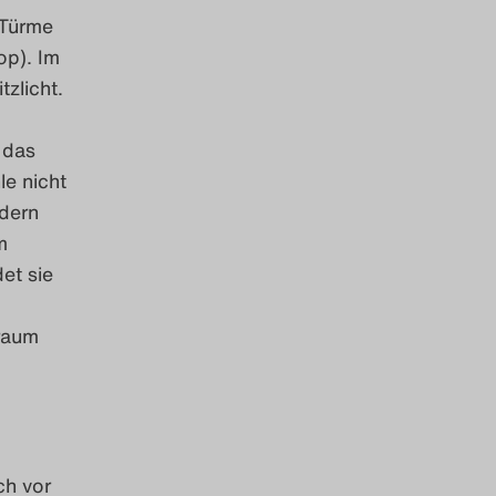
 Türme
op). Im
zlicht.
 das
le nicht
dern
m
et sie
raum
ch vor