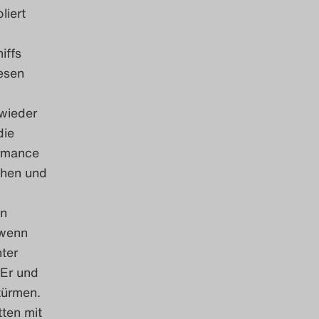
liert
iffs
iesen
 wieder
die
rmance
chen und
on
 wenn
ter
 Er und
türmen.
tten mit