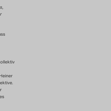
s,
r
uss
ollektiv
Heiner
ektive.
r
es