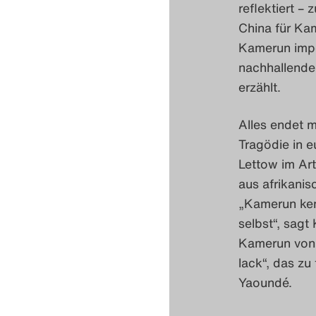
reflektiert –
China für Ka
Kamerun impo
nachhallende
erzählt.
Alles endet m
Tragödie in e
Lettow im Art
aus afrikanis
„Kamerun ken
selbst“, sagt
Kamerun von o
lack“, das zu
Yaoundé.