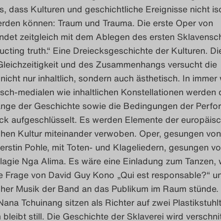
s, dass Kulturen und geschichtliche Ereignisse nicht iso
erden können: Traum und Trauma. Die erste Oper von
ndet zeitgleich mit dem Ablegen des ersten Sklavensch
ructing truth.“ Eine Dreiecksgeschichte der Kulturen. D
Gleichzeitigkeit und des Zusammenhangs versucht die
icht nur inhaltlich, sondern auch ästhetisch. In immer
sch-medialen wie inhaltlichen Konstellationen werden 
ge der Geschichte sowie die Bedingungen der Perfo
ück aufgeschlüsselt. Es werden Elemente der europäis
schen Kultur miteinander verwoben. Oper, gesungen von
erstin Pohle, mit Toten- und Klageliedern, gesungen v
lagie Nga Alima. Es wäre eine Einladung zum Tanzen,
ie Frage von David Guy Kono „Qui est responsable?“ un
her Musik der Band an das Publikum im Raum stünde.
ana Tchuinang sitzen als Richter auf zwei Plastikstuhl
bleibt still. Die Geschichte der Sklaverei wird verschni