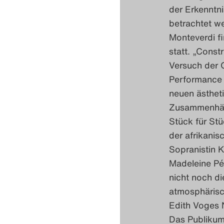
der Erkenntni
betrachtet w
Monteverdi fi
statt. „Const
Versuch der 
Performance n
neuen ästheti
Zusammenhän
Stück für St
der afrikani
Sopranistin K
Madeleine Pé
nicht noch d
atmosphärisc
Edith Voges N
Das Publikum 