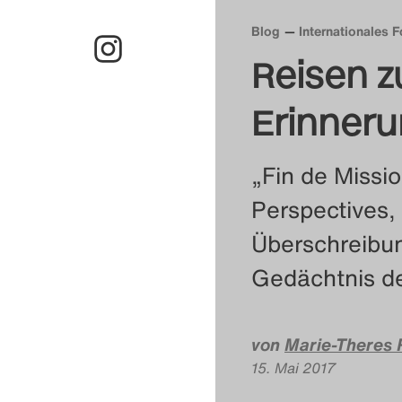
Blog
Internationales F
Reisen 
Erinner
„Fin de Missi
Perspectives,
Überschreibun
Gedächtnis de
von
Marie-Theres 
15. Mai 2017