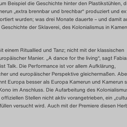
 zum Beispiel die Geschichte hinter den Plastikstühlen, d
merun „extra brennbar und brechbar“ produziert und ex
rtiert wurden; was drei Monate dauerte – und damit a
 Geschichte der Sklaverei, des Kolonialismus in Kamer
it einem Rituallied und Tanz; nicht mit der klassischen
uropäischer Manier. „A dance for the living“, sagt Fabia
ist Talk. Die Performance ist vor allem Aufklärung,
cher und europäischer Perspektive gleichermaßen. Abe
nt Europa besser als Europa Kamerun und Kamerun s
 Kono im Anschluss. Die Aufarbeitung des Kolonialismus
ffiziellen Stellen nicht aktiv vorangetrieben, ein „cultu
 füllen versucht wird. Auch mit der Premiere diesen Herb