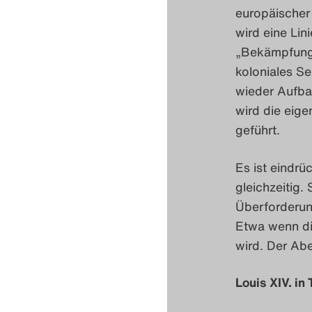
europäischer
wird eine Lin
„Bekämpfung
koloniales S
wieder Aufba
wird die eig
geführt.
Es ist eindrü
gleichzeitig.
Überforderung
Etwa wenn di
wird. Der Abe
Louis XIV. in