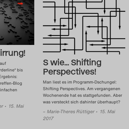
irrung!
S wie… Shifting
 auf
Perspectives!
derline“ bis
Ergebnis:
Man liest es im Programm-Dschungel:
reffen-Blog
Shifting Perspectives. Am vergangenen
einfachen
Wochenende hat es stattgefunden. Aber
was versteckt sich dahinter überhaupt?
er
• 15. Mai
–
Marie-Theres Rüttiger
• 15. Mai
2017