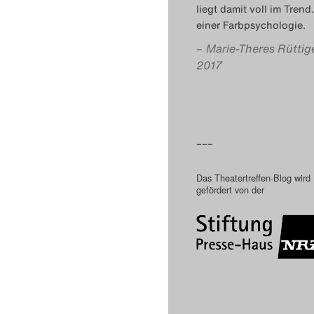
liegt damit voll im Trend
einer Farbpsychologie.
–
Marie-Theres Rüttig
2017
–––
Das Theatertreffen-Blog wird
gefördert von der