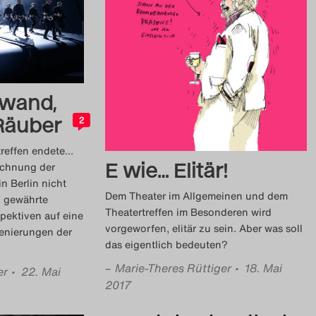
nwand,
 Räuber
2
treffen endete…
E wie… Elitär!
ichnung der
n Berlin nicht
Dem Theater im Allgemeinen und dem
, gewährte
Theatertreffen im Besonderen wird
pektiven auf eine
vorgeworfen, elitär zu sein. Aber was soll
zenierungen der
das eigentlich bedeuten?
–
Marie-Theres Rüttiger
• 18. Mai
er
• 22. Mai
2017