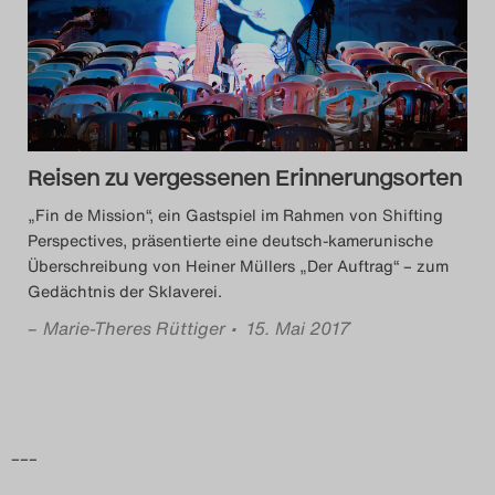
Das Theatertreffen-Blog
2014
Das Theatertreffen-Blog
Reisen zu vergessenen Erinnerungsorten
2015
„Fin de Mission“, ein Gastspiel im Rahmen von Shifting
Das Theatertreffen-Blog
Perspectives, präsentierte eine deutsch-kamerunische
Überschreibung von Heiner Müllers „Der Auftrag“ – zum
2016
Gedächtnis der Sklaverei.
–
Marie-Theres Rüttiger
• 15. Mai 2017
Das Theatertreffen-Blog
2017
Das Theatertreffen-Blog
–––
2018