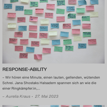
Das Theatertreffen-Blog
2023
Das Theatertreffen-Blog
2024
Das Theatertreffen-Blog
2025
Das Theatertreffen-Blog
RESPONSE-ABILITY
Archiv
– Wir hören eine Minute, einen lauten, gellenden, wütenden
Schrei. Jana Shostaks Halsadern spannen sich an wie die
einer Ringkämpfer:in,
…
Impressum
–
Aurelia Kraus
• 27. Mai 2023
Nutzungsbedingungen