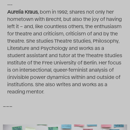
---
Das Theatertreffen-Blog
Aurelia Kraus,
born in 1992, shares not only her
2018 Alumni
hometown with Brecht, but also the joy of having
left it – and, like countless others, the enthusiasm
for theatre and criticism, criticism of and by the
Das Theatertreffen-Blog
theatre. She studies Theatre Studies, Philosophy,
2019
Literature and Psychology and works as a
student assistant and tutor at the Theatre Studies
Das Theatertreffen-Blog
Institute of the Free University of Berlin. Her focus
is on intersectional, queer-feminist analysis of
2020
(in)visible power dynamics within and outside of
institutions. She also writes and works as a
Das Theatertreffen-Blog
reading mentor.
2021
–––
Das Theatertreffen-Blog
2022