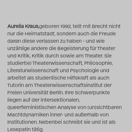
Das Theatertreffen-Blog
2014
Aurelia Kraus,
geboren 1992, teilt mit Brecht nicht
nur die Heimatstadt, sondern auch die Freude
Das Theatertreffen-Blog
daran diese verlassen zu haben - und wie
2015
unzählige andere die Begeisterung für Theater
und Kritik, Kritik durch sowie am Theater. Sie
Das Theatertreffen-Blog
studiert(e) Theaterwissenschaft, Philosophie,
Literaturwissenschaft und Psychologie und
2016
arbeitet als studentische Hilfskraft als auch
Tutorin am Theaterwissenschaftsinstitut der
Das Theatertreffen-Blog
Freien Universität Berlin. Ihre Schwerpunkte
2017
liegen auf der intersektionalen,
queerfeministischen Analyse von (un)sichtbaren
Das Theatertreffen-Blog
Machtdynamiken inner- und außerhalb von
Institutionen. Nebenbei schreibt sie und ist als
2018
Lesepatin tätig.