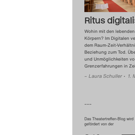
Ritus digitali
Wohin mit den lebenden
Körpern? Im Digitalen ve
dem Raum-Zeit-Verhältn
Beziehung zum Tod. Übe
und Unmöglichkeiten v
Grenzerfahrungen in Zeit
–
Laura Schuller
• 1.
–––
Das Theatertreffen-Blog wird
gefördert von der