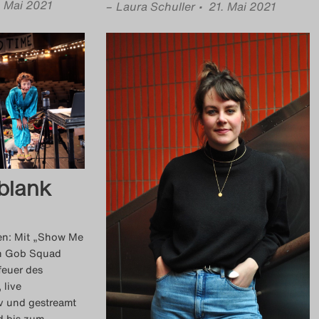
. Mai 2021
–
Laura Schuller
• 21. Mai 2021
blank
den: Mit „Show Me
n Gob Squad
feuer des
 live
iv und gestreamt
d bis zum