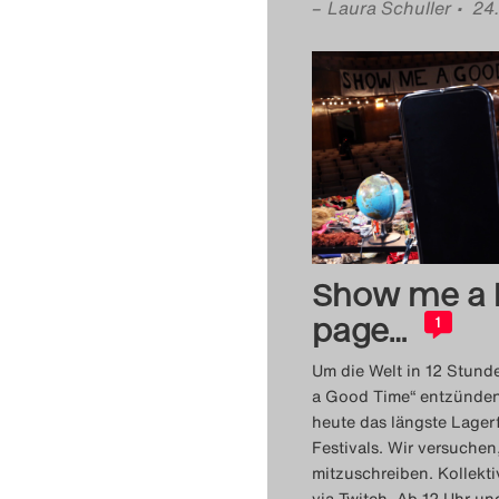
–
Laura Schuller
• 24
Show me a 
page…
1
Um die Welt in 12 Stun
a Good Time“ entzünde
heute das längste Lager
Festivals. Wir versuchen,
mitzuschreiben. Kollekt
via Twitch. Ab 12 Uhr un