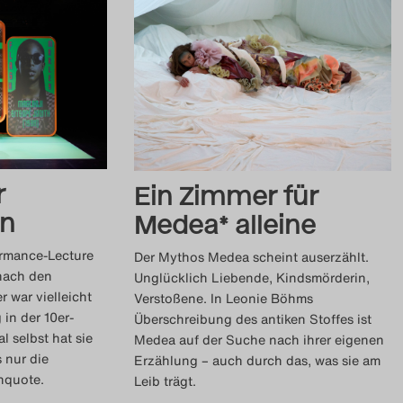
r
Ein Zimmer für
en
Medea* alleine
ormance-Lecture
Der Mythos Medea scheint auserzählt.
nach den
Unglücklich Liebende, Kindsmörderin,
 war vielleicht
Verstoßene. In Leonie Böhms
in der 10er-
Überschreibung des antiken Stoffes ist
l selbst hat sie
Medea auf der Suche nach ihrer eigenen
 nur die
Erzählung – auch durch das, was sie am
nquote.
Leib trägt.