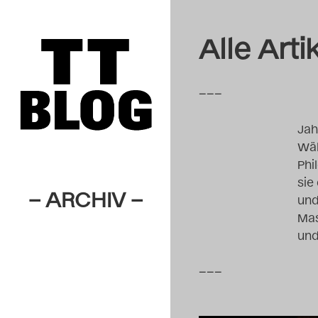
Alle Arti
–––
Jah
Wäh
Phi
sie
– ARCHIV –
und
Mas
und
–––