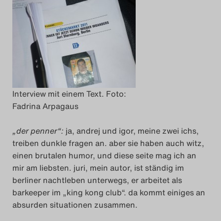
Das Theatertreffen-Blo
2023
Das Theatertreffen-Blo
2024
Interview mit einem Text. Foto:
Das Theatertreffen-Blo
Fadrina Arpagaus
2025
„der penner“:
ja, andrej und igor, meine zwei ichs,
Das Theatertreffen-Blo
treiben dunkle fragen an. aber sie haben auch witz,
einen brutalen humor, und diese seite mag ich an
Archiv
mir am liebsten. juri, mein autor, ist ständig im
berliner nachtleben unterwegs, er arbeitet als
Impressum
barkeeper im „king kong club“. da kommt einiges an
absurden situationen zusammen.
Nutzungsbedingungen