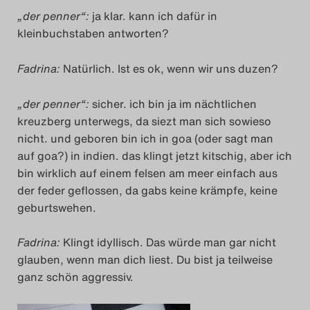
„der penner“:
ja klar. kann ich dafür in
Das Theatertreffen-Blo
kleinbuchstaben antworten?
2018 Alumni
Fadrina:
Natürlich. Ist es ok, wenn wir uns duzen?
Das Theatertreffen-Blo
„der penner“:
sicher. ich bin ja im nächtlichen
2019
kreuzberg unterwegs, da siezt man sich sowieso
nicht. und geboren bin ich in goa (oder sagt man
Das Theatertreffen-Blo
auf goa?) in indien. das klingt jetzt kitschig, aber ich
2020
bin wirklich auf einem felsen am meer einfach aus
der feder geflossen, da gabs keine krämpfe, keine
Das Theatertreffen-Blo
geburtswehen.
2021
Fadrina:
Klingt idyllisch. Das würde man gar nicht
glauben, wenn man dich liest. Du bist ja teilweise
Das Theatertreffen-Blo
ganz schön aggressiv.
2022