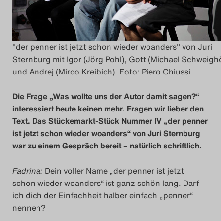
Das Theatertreffen-Blo
2014
"der penner ist jetzt schon wieder woanders" von Juri
Sternburg mit Igor (Jörg Pohl), Gott (Michael Schweigh
Das Theatertreffen-Blo
und Andrej (Mirco Kreibich). Foto: Piero Chiussi
2015
Die Frage „Was wollte uns der Autor damit sagen?“
Das Theatertreffen-Blo
interessiert heute keinen mehr. Fragen wir lieber den
Text. Das Stückemarkt-Stück Nummer IV „der penner
2016
ist jetzt schon wieder woanders“ von Juri Sternburg
war zu einem Gespräch bereit – natürlich schriftlich.
Das Theatertreffen-Blo
2017
Fadrina:
Dein voller Name „der penner ist jetzt
schon wieder woanders“ ist ganz schön lang. Darf
Das Theatertreffen-Blo
ich dich der Einfachheit halber einfach „penner“
nennen?
2018