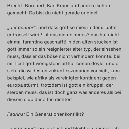
Brecht, Borchert, Karl Kraus und andere schon
gemacht. Da bist du nicht gerade originell.
„der penner“:
und dass gott so mies in der u-bahn
erdrosselt wird? ist das nichts neues? das hat nicht
einmal tarantino geschafft! in den alten stücken ist
gott immer so ein resignierter alter typ, der einsehen
muss, dass er das böse nicht verhindern konnte. bei
mir liest gott wenigstens arthur conan doyle. und er
sieht die wildesten zukunftsszenarien vor sich, zum
beispiel, wie afrika als vereinigter kontinent gegen
europa stürmt. trotzdem ist gott ein krüppel, der
sterben muss. das ist doch ganz was anderes als bei
diesem club der alten dichter!
Fadrina:
Ein Generationenkonflikt?
„der penner“:
nö. gott ist und bleibt ein penner. ich