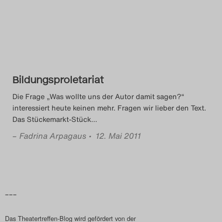
Das Theatertreffen-Blog
2014
Das Theatertreffen-Blog
Bildungsproletariat
2015
Die Frage „Was wollte uns der Autor damit sagen?“
Das Theatertreffen-Blog
interessiert heute keinen mehr. Fragen wir lieber den Text.
Das Stückemarkt-Stück
…
2016
–
Fadrina Arpagaus
• 12. Mai 2011
Das Theatertreffen-Blog
2017
Das Theatertreffen-Blog
–––
2018
Das Theatertreffen-Blog wird gefördert von der