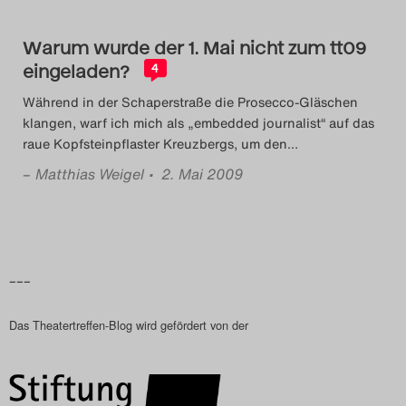
Das Theatertreffen-Blog
Warum wurde der 1. Mai nicht zum tt09
2023
eingeladen?
4
Das Theatertreffen-Blog
Während in der Schaperstraße die Prosecco-Gläschen
klangen, warf ich mich als „embedded journalist“ auf das
2024
raue Kopfsteinpflaster Kreuzbergs, um den
…
–
Matthias Weigel
• 2. Mai 2009
Das Theatertreffen-Blog
2025
Das Theatertreffen-Blog
–––
Archiv
Das Theatertreffen-Blog wird gefördert von der
Impressum
Nutzungsbedingungen