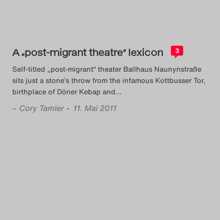
Das Theatertreffen-Blog
2018 Alumni
A „post-migrant theatre“ lexicon
3
Das Theatertreffen-Blog
Self-titled „post-migrant“ theater Ballhaus Naunynstraße
2019
sits just a stone’s throw from the infamous Kottbusser Tor,
birthplace of Döner Kebap and
…
Das Theatertreffen-Blog
–
Cory Tamler
• 11. Mai 2011
2020
Das Theatertreffen-Blog
2021
Das Theatertreffen-Blog
2022