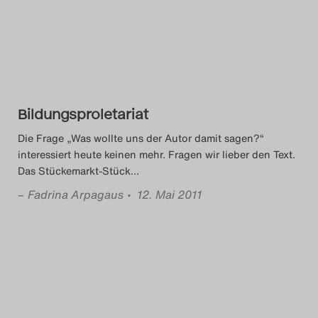
Das Theatertreffen-Blog
2014
Das Theatertreffen-Blog
Bildungsproletariat
2015
Die Frage „Was wollte uns der Autor damit sagen?“
Das Theatertreffen-Blog
interessiert heute keinen mehr. Fragen wir lieber den Text.
Das Stückemarkt-Stück
…
2016
–
Fadrina Arpagaus
• 12. Mai 2011
Das Theatertreffen-Blog
2017
Das Theatertreffen-Blog
2018