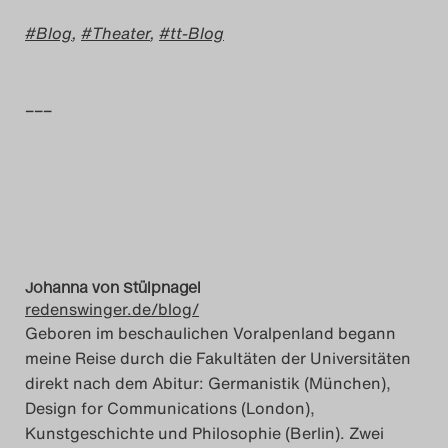
Blog
,
Theater
,
tt-Blog
Das Theatertreffen-Blog
2014
–––
Das Theatertreffen-Blog
2015
Das Theatertreffen-Blog
2016
Johanna von Stülpnagel
Das Theatertreffen-Blog
redenswinger.de/blog/
Geboren im beschaulichen Voralpenland begann
2017
meine Reise durch die Fakultäten der Universitäten
direkt nach dem Abitur: Germanistik (München),
Das Theatertreffen-Blog
Design for Communications (London),
2018
Kunstgeschichte und Philosophie (Berlin). Zwei