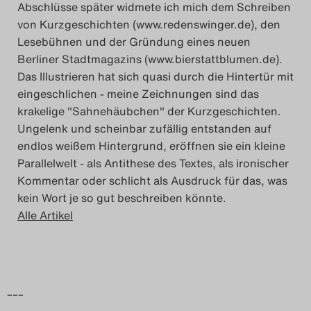
Abschlüsse später widmete ich mich dem Schreiben
Das Theatertreffen-Blog
von Kurzgeschichten (www.redenswinger.de), den
Lesebühnen und der Gründung eines neuen
2018 Alumni
Berliner Stadtmagazins (www.bierstattblumen.de).
Das Illustrieren hat sich quasi durch die Hintertür mit
Das Theatertreffen-Blog
eingeschlichen - meine Zeichnungen sind das
2019
krakelige "Sahnehäubchen" der Kurzgeschichten.
Ungelenk und scheinbar zufällig entstanden auf
Das Theatertreffen-Blog
endlos weißem Hintergrund, eröffnen sie ein kleine
Parallelwelt - als Antithese des Textes, als ironischer
2020
Kommentar oder schlicht als Ausdruck für das, was
kein Wort je so gut beschreiben könnte.
Das Theatertreffen-Blog
Alle Artikel
2021
Das Theatertreffen-Blog
2022
–––