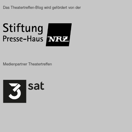
Das Theatertreffen-Blog
Das Theatertreffen-Blog wird gefördert von der
2023
Das Theatertreffen-Blog
2024
Das Theatertreffen-Blog
Medienpartner Theatertreffen
2025
Das Theatertreffen-Blog
Archiv
Impressum
Nutzungsbedingungen