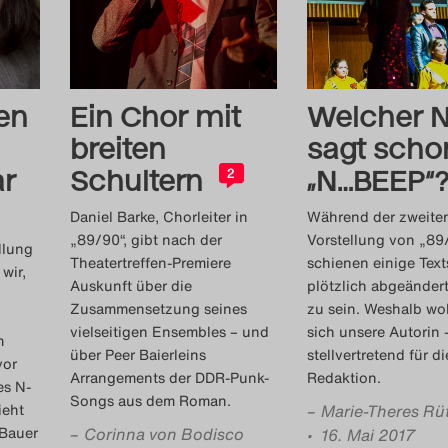
en
Ein Chor mit
Welcher N
breiten
sagt scho
ar
Schultern
„N…BEEP“
2
Daniel Barke, Chorleiter in
Während der zweite
„89/90“, gibt nach der
Vorstellung von „89
llung
Theatertreffen-Premiere
schienen einige Text
wir,
Auskunft über die
plötzlich abgeänder
Zusammensetzung seines
zu sein. Weshalb woh
vielseitigen Ensembles – und
sich unsere Autorin 
m
über Peer Baierleins
stellvertretend für d
vor
Arrangements der DDR-Punk-
Redaktion.
es N-
Songs aus dem Roman.
ieht
–
Marie-Theres Rüt
 Bauer
–
Corinna von Bodisco
• 16. Mai 2017