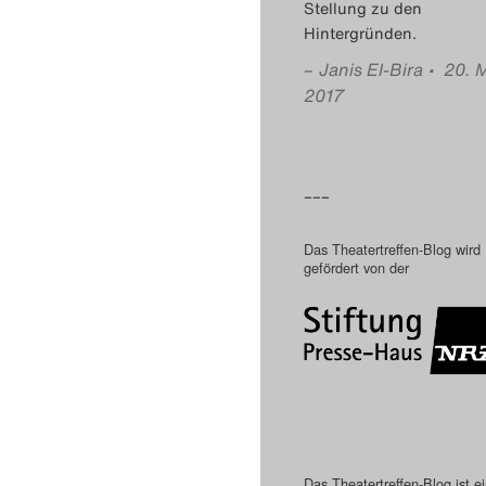
Stellung zu den
Hintergründen.
–
Janis El-Bira
• 20. 
2017
–––
Das Theatertreffen-Blog wird
gefördert von der
Das Theatertreffen-Blog ist e