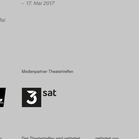
• 17. Mai 2017
Mai
Medienpartner Theatertreffen
in
Das Theatertreffen wird gefördert
gefördert von