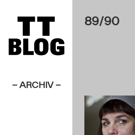
89/90
– ARCHIV –