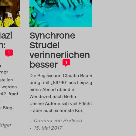
azi
Synchrone
n:
Strudel
?
verinnerlichen
1
besser
1
n
/90“
Die Regisseurin Claudia Bauer
stellen
bringt mit „89/90“ aus Leipzig
t worden
einen Abend über die
l?, fragt
Wendezeit nach Berlin.
–
Unsere Autorin sah viel Pflicht
ie Blog-
– aber auch schönste Kür.
–
Corinna von Bodisco
tiger
• 15. Mai 2017