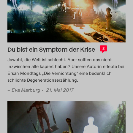
Das Theatertreffen-Blog
2014
Das Theatertreffen-Blog
2015
Du bist ein Symptom der Krise
2
Jawohl, die Welt ist schlecht. Aber sollten das nicht
Das Theatertreffen-Blog
inzwischen alle kapiert haben? Unsere Autorin erlebte bei
Ersan Mondtags „Die Vernichtung“ eine bedenklich
2016
schlichte Degenerationserzählung.
Das Theatertreffen-Blog
–
Eva Marburg
• 21. Mai 2017
2017
Das Theatertreffen-Blog
2018