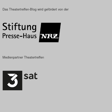
Das Theatertreffen-Blog
Das Theatertreffen-Blog wird gefördert von der
2023
Das Theatertreffen-Blog
2024
Das Theatertreffen-Blog
Medienpartner Theatertreffen
2025
Das Theatertreffen-Blog
Archiv
Impressum
Nutzungsbedingungen