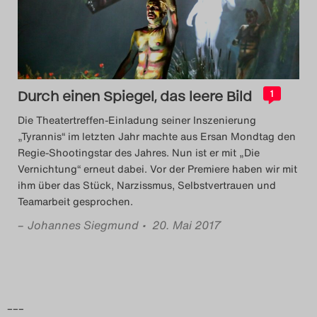
Das Theatertreffen-Blog
2018 Alumni
Das Theatertreffen-Blog
Durch einen Spiegel, das leere Bild
1
2019
Die Theatertreffen-Einladung seiner Inszenierung
„Tyrannis“ im letzten Jahr machte aus Ersan Mondtag den
Das Theatertreffen-Blog
Regie-Shootingstar des Jahres. Nun ist er mit „Die
Vernichtung“ erneut dabei. Vor der Premiere haben wir mit
2020
ihm über das Stück, Narzissmus, Selbstvertrauen und
Teamarbeit gesprochen.
Das Theatertreffen-Blog
–
Johannes Siegmund
• 20. Mai 2017
2021
Das Theatertreffen-Blog
2022
–––