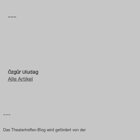
Das Theatertreffen-Blog
–––
2023
Das Theatertreffen-Blog
2024
Das Theatertreffen-Blog
Özgür Uludag
2025
Alle Artikel
Das Theatertreffen-Blog
Archiv
–––
Impressum
Das Theatertreffen-Blog wird gefördert von der
Nutzungsbedingungen