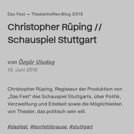
Das Theatertreffen-Blog
Das Fest
Theatertreffen-Blog 2015
2018 Alumni
Christopher Rüping //
Das Theatertreffen-Blog
Schauspiel Stuttgart
2019
von
Özgür Uludag
Das Theatertreffen-Blog
13. Juni 2015
2020
Das Theatertreffen-Blog
Christopher Rüping, Regisseur der Produktion von
„Das Fest“ des Schauspiel Stuttgarts, über Politik,
2021
Verzweiflung und Eitelkeit sowie die Möglichkeiten
von Theater, das politisch sein will.
Das Theatertreffen-Blog
2022
dasfest
,
konfettibrause
,
stuttgart