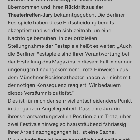
Das Theatertreffen-Blog
übernommen und ihren
Rücktritt aus der
Theatertreffen-Jury
bekanntgegeben. Die Berliner
2023
Festspiele haben diese Entscheidung bereits
akzeptiert und werden sich zeitnah um eine
Das Theatertreffen-Blog
Nachfolge bemühen. In der offiziellen
2024
Stellungnahme der Festspiele heißt es weiter: „Auch
die Berliner Festspiele sind ihrer Verantwortung bei
der Erstellung des Magazins in diesem Fall leider nur
Das Theatertreffen-Blog
ungenügend nachgekommen: Trotz Hinweisen aus
2025
dem Münchner Residenztheater haben wir nicht mit
der nötigen Konsequenz reagiert. Wir bedauern
Das Theatertreffen-Blog
dieses Versäumnis zutiefst.”
Archiv
Dies ist für mich der sehr viel entscheidendere Punkt
in der ganzen Angelegenheit. Dass eine Jurorin,
ihrer verantwortungsvollen Position zum Trotz, über
Impressum
zwei Festivals hinweg so haarsträubend fahrlässig
ihrer Arbeit nachgegangen ist, ist eine Sache.
Nutzungsbedingungen
Dieses
Verhalten ist kaum begreiflich und sollte nicht