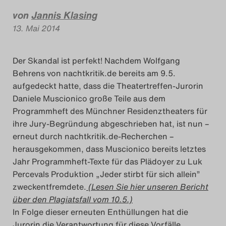
von
Jannis Klasing
Das Theatertreffen-Blog
13. Mai 2014
2018 Alumni
Das Theatertreffen-Blog
Der Skandal ist perfekt! Nachdem Wolfgang
Behrens von nachtkritik.de bereits am 9.5.
2019
aufgedeckt hatte, dass die Theatertreffen-Jurorin
Daniele Muscionico große Teile aus dem
Das Theatertreffen-Blog
Programmheft des Münchner Residenztheaters für
2020
ihre Jury-Begründung abgeschrieben hat, ist nun –
erneut durch nachtkritik.de-Recherchen –
Das Theatertreffen-Blog
herausgekommen, dass Muscionico bereits letztes
Jahr Programmheft-Texte für das Plädoyer zu Luk
2021
Percevals Produktion „Jeder stirbt für sich allein”
zweckentfremdete.
(Lesen Sie hier unseren Bericht
Das Theatertreffen-Blog
über den Plagiatsfall vom 10.5.)
2022
In Folge dieser erneuten Enthüllungen hat die
Jurorin die Verantwortung für diese Vorfälle