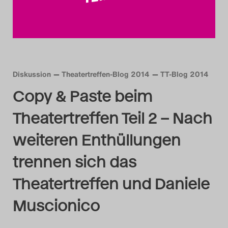
Das Theatertreffen-Blog
2014
Das Theatertreffen-Blog
Diskussion
Theatertreffen-Blog 2014
TT-Blog 2014
2015
Copy & Paste beim
Das Theatertreffen-Blog
Theatertreffen Teil 2 – Nach
2016
weiteren Enthüllungen
Das Theatertreffen-Blog
trennen sich das
2017
Theatertreffen und Daniele
Das Theatertreffen-Blog
Muscionico
2018