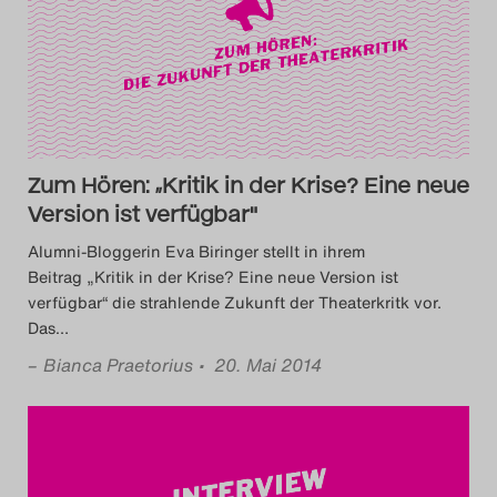
Das Theatertreffen-Blog
2014
Das Theatertreffen-Blog
2015
Zum Hören: „Kritik in der Krise? Eine neue
Version ist verfügbar"
Das Theatertreffen-Blog
Alumni-Bloggerin Eva Biringer stellt in ihrem
2016
Beitrag „Kritik in der Krise? Eine neue Version ist
verfügbar“ die strahlende Zukunft der Theaterkritk vor.
Das
…
Das Theatertreffen-Blog
–
Bianca Praetorius
• 20. Mai 2014
2017
Das Theatertreffen-Blog
2018