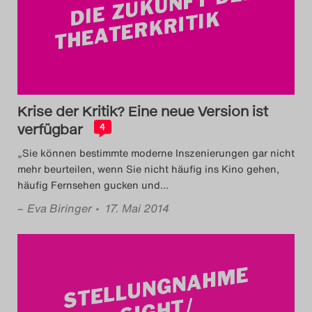
Das Theatertreffen-Blog
2023
Das Theatertreffen-Blog
2024
Krise der Kritik? Eine neue Version ist
verfügbar
4
Das Theatertreffen-Blog
„Sie können bestimmte moderne Inszenierungen gar nicht
2025
mehr beurteilen, wenn Sie nicht häufig ins Kino gehen,
häufig Fernsehen gucken und
…
Das Theatertreffen-Blog
–
Eva Biringer
• 17. Mai 2014
Archiv
Impressum
Nutzungsbedingungen