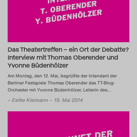
Das Theatertreffen-Blog
2018 Alumni
Das Theatertreffen-Blog
2019
Das Theatertreffen – ein Ort der Debatte?
Interview mit Thomas Oberender und
Das Theatertreffen-Blog
Yvonne Büdenhölzer
2020
Am Montag, den 12. Mai, begrüßte der Intendant der
Berliner Festspiele Thomas Oberender das TT-Blog-
Das Theatertreffen-Blog
Orchester mit Yvonne Büdenhölzer, Leiterin des
…
–
Eefke Kleimann
• 19. Mai 2014
2021
Das Theatertreffen-Blog
2022