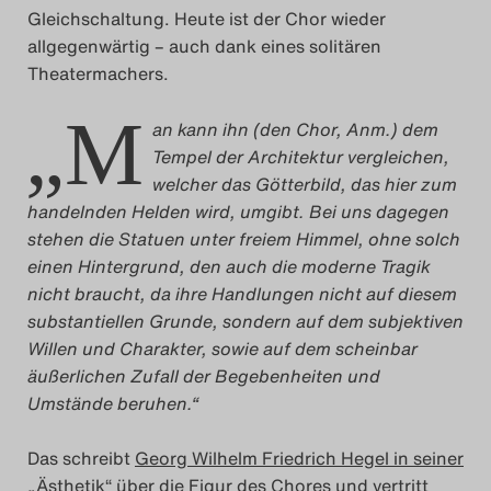
Gleichschaltung. Heute ist der Chor wieder
Das Theatertreffen-Blog
allgegenwärtig – auch dank eines solitären
2023
Theatermachers.
„M
Das Theatertreffen-Blog
an kann ihn (den Chor, Anm.) dem
Tempel der Architektur vergleichen,
2024
welcher das Götterbild, das hier zum
handelnden Helden wird, umgibt. Bei uns dagegen
Das Theatertreffen-Blog
stehen die Statuen unter freiem Himmel, ohne solch
2025
einen Hintergrund, den auch die moderne Tragik
nicht braucht, da ihre Handlungen nicht auf diesem
Das Theatertreffen-Blog
substantiellen Grunde, sondern auf dem subjektiven
Willen und Charakter, sowie auf dem scheinbar
Archiv
äußerlichen Zufall der Begebenheiten und
Umstände beruhen.“
Impressum
Das schreibt
Georg Wilhelm Friedrich Hegel in seiner
Nutzungsbedingungen
„Ästhetik“
über die Figur des Chores und vertritt