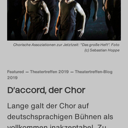
Das Theatertreffen-Blog
2014
Das Theatertreffen-Blog
Chorische Assoziationen zur Jetztzeit: "Das große Heft". Foto
2015
(c) Sebastian Hoppe
Das Theatertreffen-Blog
2016
Featured
Theatertreffen 2019
Theatertreffen-Blog
2019
Das Theatertreffen-Blog
D’accord, der Chor
2017
Lange galt der Chor auf
Das Theatertreffen-Blog
deutschsprachigen Bühnen als
2018
vollkommen inakzeptabel. Zu