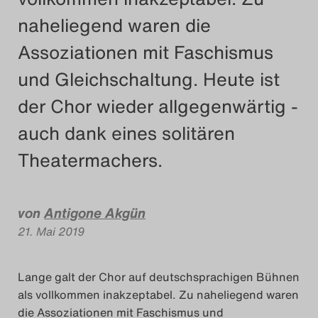
naheliegend waren die
Das Theatertreffen-Blog
2018 Alumni
Assoziationen mit Faschismus
und Gleichschaltung. Heute ist
Das Theatertreffen-Blog
der Chor wieder allgegenwärtig -
2019
auch dank eines solitären
Das Theatertreffen-Blog
Theatermachers.
2020
Das Theatertreffen-Blog
von
Antigone Akgün
21. Mai 2019
2021
Das Theatertreffen-Blog
Lange galt der Chor auf deutschsprachigen Bühnen
als vollkommen inakzeptabel. Zu naheliegend waren
2022
die Assoziationen mit Faschismus und