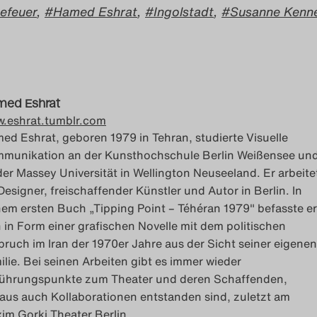
efeuer
,
Hamed Eshrat
,
Ingolstadt
,
Susanne Kenn
ed Eshrat
.eshrat.tumblr.com
ed Eshrat, geboren 1979 in Tehran, studierte Visuelle
munikation an der Kunsthochschule Berlin Weißensee un
der Massey Universität in Wellington Neuseeland. Er arbeite
 Designer, freischaffender Künstler und Autor in Berlin. In
nem ersten Buch „Tipping Point – Téhéran 1979" befasste er
h in Form einer grafischen Novelle mit dem politischen
ruch im Iran der 1970er Jahre aus der Sicht seiner eigenen
ilie. Bei seinen Arbeiten gibt es immer wieder
ührungspunkte zum Theater und deren Schaffenden,
aus auch Kollaborationen entstanden sind, zuletzt am
im Gorki Theater Berlin.