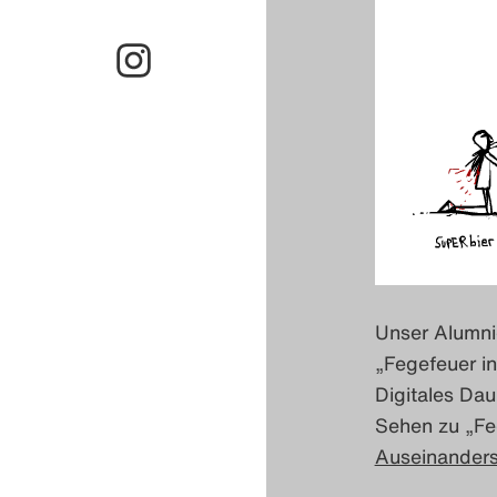
Unser Alumn
„Fegefeuer i
Digitales Da
Sehen zu „Fe
Auseinander