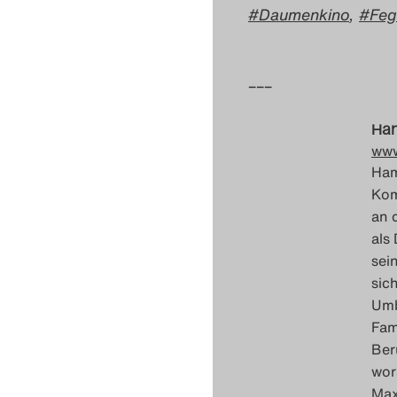
Daumenkino
,
Feg
–––
Ham
www
Ham
Kom
an 
als
sei
sic
Umb
Fam
Ber
wor
Max