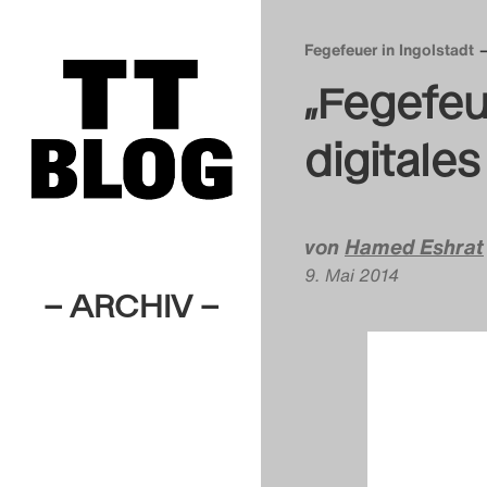
Fegefeuer in Ingolstadt
„Fegefeue
digital
von
Hamed Eshrat
9. Mai 2014
– ARCHIV –