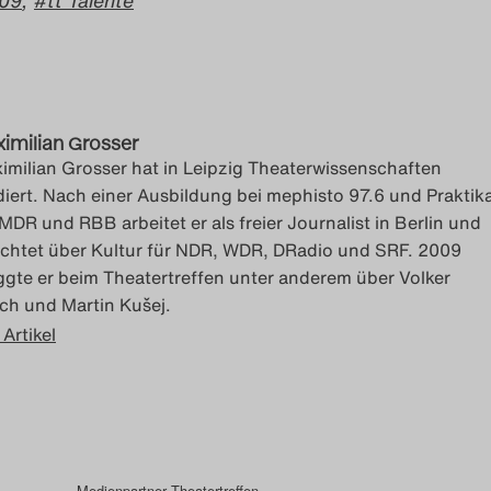
 09
,
tt Talente
imilian Grosser
imilian Grosser hat in Leipzig Theaterwissenschaften
diert. Nach einer Ausbildung bei mephisto 97.6 und Praktik
 MDR und RBB arbeitet er als freier Journalist in Berlin und
ichtet über Kultur für NDR, WDR, DRadio und SRF. 2009
ggte er beim Theatertreffen unter anderem über Volker
ch und Martin Kušej.
 Artikel
Medienpartner Theatertreffen