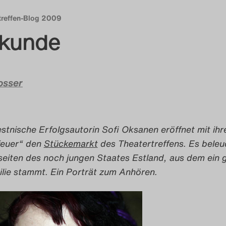
treffen-Blog 2009
nkunde
osser
estnische Erfolgsautorin Sofi Oksanen eröffnet mit ih
feuer“ den
Stückemarkt
des Theatertreffens. Es beleu
seiten des noch jungen Staates Estland, aus dem ein 
milie stammt. Ein Porträt zum Anhören.