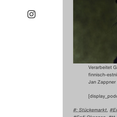
Verarbeitet G
finnisch-estn
Jan Zappner
[display_pod
: Stückemarkt
,
E