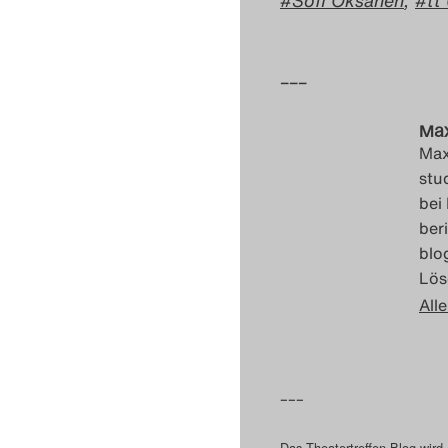
Sofi Oksanen
,
tt
–––
Max
Max
stu
bei
ber
blo
Lös
Alle
–––
Das Theatertreffen-Blog wird