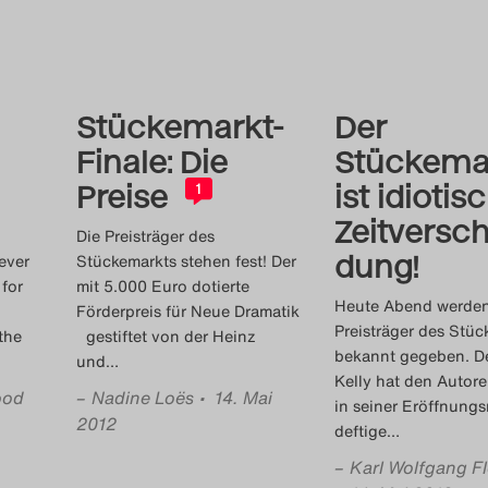
Stückemarkt-
Der
Finale: Die
Stückema
Preise
ist idiotis
1
Zeitversc
Die Preisträger des
dung!
-ever
Stückemarkts stehen fest! Der
 for
mit 5.000 Euro dotierte
Heute Abend werden
Förderpreis für Neue Dramatik
Preisträger des Stüc
the
gestiftet von der Heinz
bekannt gegeben. D
und
…
Kelly hat den Autor
ood
–
Nadine Loës
• 14. Mai
in seiner Eröffnungs
2012
deftige
…
–
Karl Wolfgang F