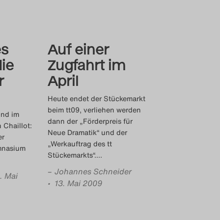
es
Auf einer
ie
Zugfahrt im
r
April
Heute endet der Stückemarkt
beim tt09, verliehen werden
und im
dann der „Förderpreis für
 Chaillot:
Neue Dramatik“ und der
er
„Werkauftrag des tt
ymnasium
Stückemarkts“.
…
–
Johannes Schneider
. Mai
• 13. Mai 2009