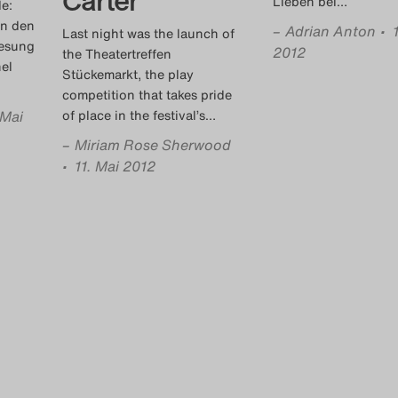
Carter
Lieben bei
…
e:
in den
–
Adrian Anton
• 
Last night was the launch of
Lesung
2012
the Theatertreffen
el
Stückemarkt, the play
competition that takes pride
 Mai
of place in the festival’s
…
–
Miriam Rose Sherwood
• 11. Mai 2012