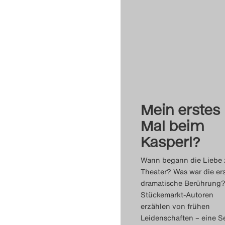
Mein erstes
Mal beim
Kasperl?
Wann begann die Liebe
Theater? Was war die er
dramatische Berührung
Stückemarkt-Autoren
erzählen von frühen
Leidenschaften – eine Se