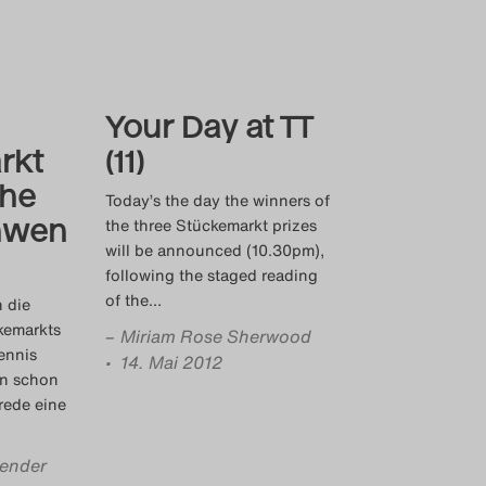
Your Day at TT
rkt
(11)
che
Today’s the day the winners of
hwen
the three Stückemarkt prizes
will be announced (10.30pm),
following the staged reading
of the
…
 die
kemarkts
–
Miriam Rose Sherwood
ennis
• 14. Mai 2012
en schon
rede eine
lender