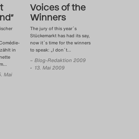
t
Voices of the
nd“
Winners
ischer
The jury of this year´s
Stückemarkt has had its say,
 Comédie-
now it´s time for the winners
zählt in
to speak: „I don´t
…
nette
–
Blog-Redaktion 2009
em
…
• 13. Mai 2009
5. Mai