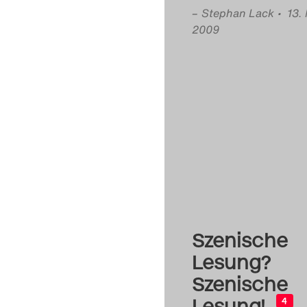
–
Stephan Lack
• 13.
2009
Szenische
Lesung?
Szenische
Lesung!
4