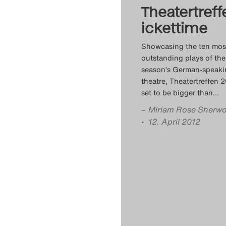
Theatertreff
ickettime
Showcasing the ten mos
outstanding plays of the
season’s German-speaki
theatre, Theatertreffen 2
set to be bigger than
…
–
Miriam Rose Sherw
• 12. April 2012