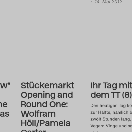
• 14. Mai 2012
ow“
Stückemarkt
Ihr Tag mi
Opening and
dem TT (8)
he
Round One:
Den heutigen Tag k
as
Wolfram
zur Hälfte, nämlich b
zwölf Stunden lang,
Höll/Pamela
Vegard Vinge und s