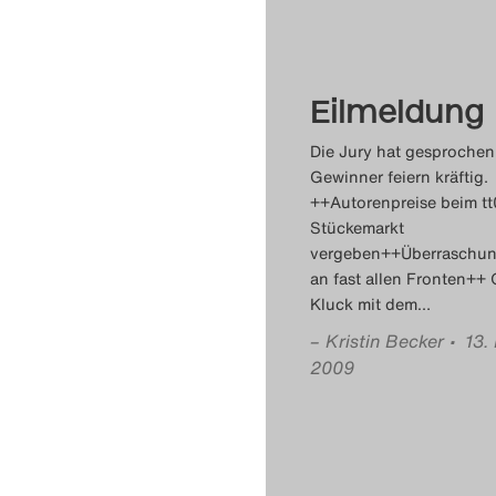
Eilmeldung
Die Jury hat gesprochen
Gewinner feiern kräftig.
++Autorenpreise beim tt
Stückemarkt
vergeben++Überraschu
an fast allen Fronten++ 
Kluck mit dem
…
–
Kristin Becker
• 13.
2009