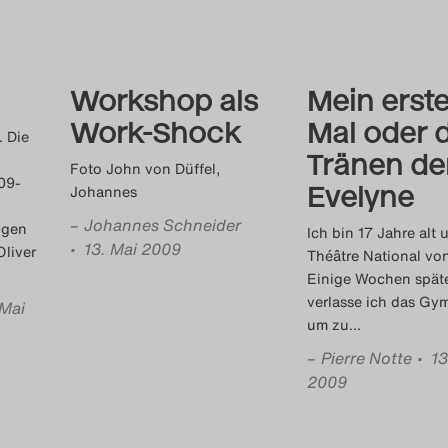
Workshop als
Mein erst
Work-Shock
Mal oder d
. Die
Tränen de
Foto John von Düffel,
09-
Evelyne
Johannes
–
Johannes Schneider
ngen
Ich bin 17 Jahre alt 
• 13. Mai 2009
Oliver
Théâtre National von
Einige Wochen spät
verlasse ich das G
 Mai
um zu
…
–
Pierre Notte
• 13
2009