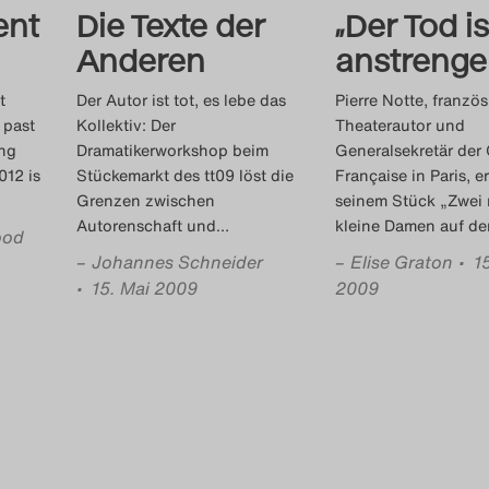
ent
Die Texte der
„Der Tod is
Anderen
anstrenge
t
Der Autor ist tot, es lebe das
Pierre Notte, französ
 past
Kollektiv: Der
Theaterautor und
ng
Dramatikerworkshop beim
Generalsekretär der
012 is
Stückemarkt des tt09 löst die
Française in Paris, er
Grenzen zwischen
seinem Stück „Zwei 
Autorenschaft und
…
kleine Damen auf d
ood
–
Johannes Schneider
–
Elise Graton
• 1
• 15. Mai 2009
2009