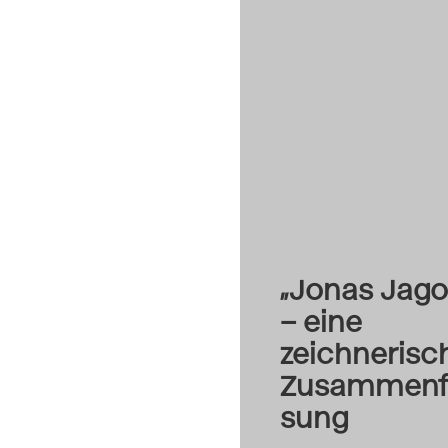
„Jonas Jag
– eine
zeichnerisc
Zusammenf
sung