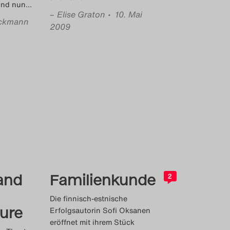
 und nun
…
–
Elise Graton
• 10. Mai
ckmann
2009
and
Familienkunde
2
Die finnisch-estnische
ure
Erfolgsautorin Sofi Oksanen
eröffnet mit ihrem Stück