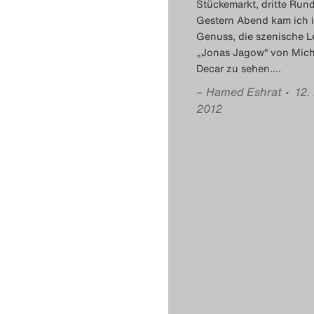
Stückemarkt, dritte Rund
Gestern Abend kam ich 
Genuss, die szenische 
„Jonas Jagow“ von Mich
Decar zu sehen.
…
–
Hamed Eshrat
• 12.
2012