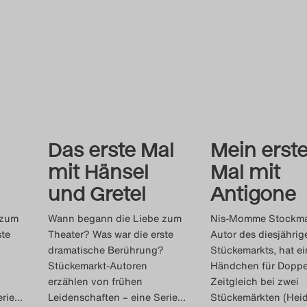
Das erste Mal
Mein erst
mit Hänsel
Mal mit
und Gretel
Antigone
 zum
Wann begann die Liebe zum
Nis-Momme Stockm
ste
Theater? Was war die erste
Autor des diesjährige
?
dramatische Berührung?
Stückemarkts, hat ei
Stückemarkt-Autoren
Händchen für Doppe
erzählen von frühen
Zeitgleich bei zwei
rie
…
Leidenschaften – eine Serie
…
Stückemärkten (Heid