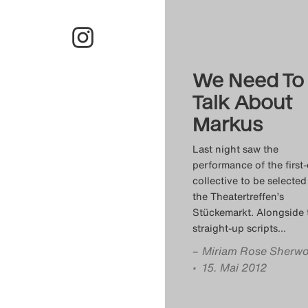
We Need To
Talk About
Markus
Last night saw the
performance of the first
collective to be selected
the Theatertreffen’s
Stückemarkt. Alongside 
straight-up scripts
…
–
Miriam Rose Sherw
• 15. Mai 2012