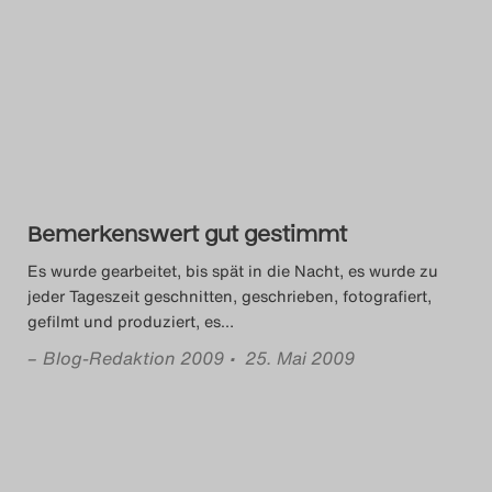
Das Theatertreffen-Blog
2023
Das Theatertreffen-Blog
2024
Das Theatertreffen-Blog
Bemerkenswert gut gestimmt
2025
Es wurde gearbeitet, bis spät in die Nacht, es wurde zu
jeder Tageszeit geschnitten, geschrieben, fotografiert,
Das Theatertreffen-Blog
gefilmt und produziert, es
…
Archiv
–
Blog-Redaktion 2009
• 25. Mai 2009
Impressum
Nutzungsbedingungen