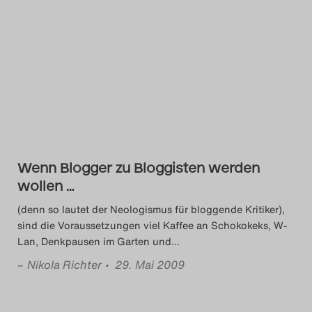
Das Theatertreffen-Blog
2018 Alumni
Das Theatertreffen-Blog
2019
Das Theatertreffen-Blog
Wenn Blogger zu Bloggisten werden
2020
wollen …
Das Theatertreffen-Blog
(denn so lautet der Neologismus für bloggende Kritiker),
sind die Voraussetzungen viel Kaffee an Schokokeks, W-
2021
Lan, Denkpausen im Garten und
…
–
Nikola Richter
• 29. Mai 2009
Das Theatertreffen-Blog
2022