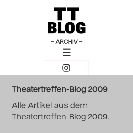
×
Das Theatertreffen-Blog
2009
Das Theatertreffen-Blog
– ARCHIV –
☰
2010
Click
Das Theatertreffen-Blog
to
2011
Open
Theatertreffen-Blog 2009
Das Theatertreffen-Blog
Naviagtion
2012
Alle Artikel aus dem
Theatertreffen-Blog 2009.
Das Theatertreffen-Blog
2013