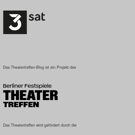
Das Theatertreffen-Blog
2023
Das Theatertreffen-Blog
2024
Das Theatertreffen-Blog
Das Theatertreffen-Blog ist ein Projekt des
2025
Das Theatertreffen-Blog
Archiv
Impressum
Das Theatertreffen wird gefördert durch die
Nutzungsbedingungen