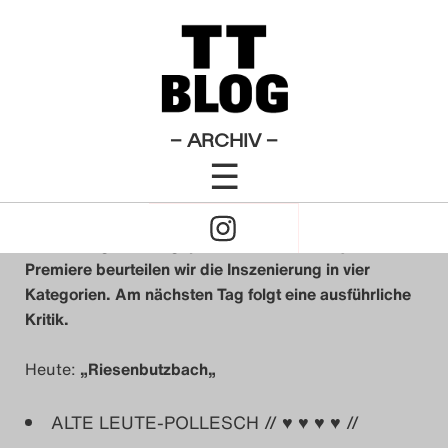
Riesenbutzbach
Theatertreffen-Blog 2010
×
Das Theatertreffen-Blog
Herzzahl: Gegoren
2009
Das Theatertreffen-Blog
– ARCHIV –
von
TT-Blog Redaktion 2010
☰
2010
15. Mai 2010
Click
Das Theatertreffen-Blog
to
Gesehen, gedacht, gepunktet. Direkt nach jeder tt-
2011
Premiere beurteilen wir die Inszenierung in vier
Open
Kategorien. Am nächsten Tag folgt eine ausführliche
Das Theatertreffen-Blog
Kritik.
Naviagtion
2012
Heute:
„Riesenbutzbach
„
Das Theatertreffen-Blog
ALTE LEUTE-POLLESCH // ♥ ♥ ♥ ♥ //
2013