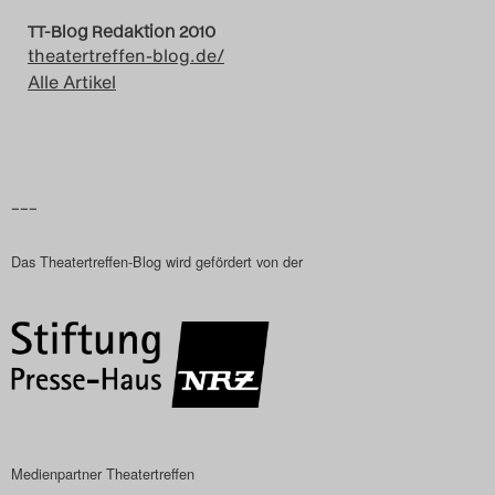
Das Theatertreffen-Blog
TT-Blog Redaktion 2010
theatertreffen-blog.de/
2018 Alumni
Alle Artikel
Das Theatertreffen-Blog
2019
–––
Das Theatertreffen-Blog
Das Theatertreffen-Blog wird gefördert von der
2020
Das Theatertreffen-Blog
2021
Das Theatertreffen-Blog
2022
Medienpartner Theatertreffen