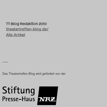
Das Theatertreffen-Blog
2018 Alumni
TT-Blog Redaktion 2010
Das Theatertreffen-Blog
theatertreffen-blog.de/
Alle Artikel
2019
Das Theatertreffen-Blog
2020
–––
Das Theatertreffen-Blog
Das Theatertreffen-Blog wird gefördert von der
2021
Das Theatertreffen-Blog
2022