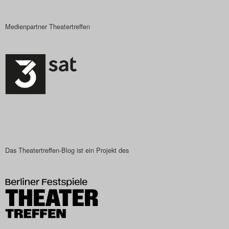
Das Theatertreffen-Blog
Medienpartner Theatertreffen
2023
Das Theatertreffen-Blog
2024
Das Theatertreffen-Blog
2025
Das Theatertreffen-Blog
Das Theatertreffen-Blog ist ein Projekt des
Archiv
Impressum
Nutzungsbedingungen