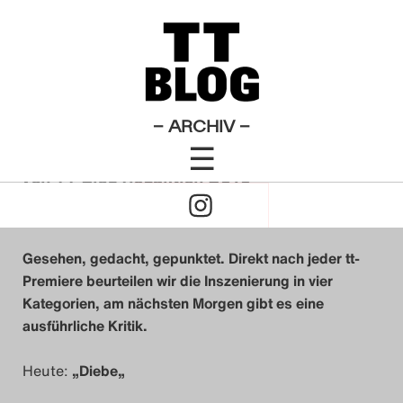
Diebe
Theatertreffen-Blog 2010
×
Das Theatertreffen-Blog
Herzzahl: Gemischte
2009
Gefühle
Das Theatertreffen-Blog
– ARCHIV –
☰
2010
Click
von
TT-Blog Redaktion 2010
Das Theatertreffen-Blog
11. Mai 2010
to
2011
Gesehen, gedacht, gepunktet. Direkt nach jeder tt-
Open
Das Theatertreffen-Blog
Premiere beurteilen wir die Inszenierung in vier
Kategorien, am nächsten Morgen gibt es eine
Naviagtion
2012
ausführliche Kritik.
Das Theatertreffen-Blog
Heute:
„
Diebe
„
2013