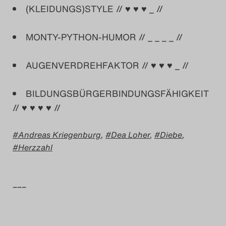
(KLEIDUNGS)STYLE // ♥ ♥ ♥ _ //
Das Theatertreffen-Blog
MONTY-PYTHON-HUMOR // _ _ _ _ //
2014
Das Theatertreffen-Blog
AUGENVERDREHFAKTOR // ♥ ♥ ♥ _ //
2015
BILDUNGSBÜRGERBINDUNGSFÄHIGKEIT
// ♥ ♥ ♥ ♥ //
Das Theatertreffen-Blog
2016
Andreas Kriegenburg
,
Dea Loher
,
Diebe
,
Herzzahl
Das Theatertreffen-Blog
2017
–––
Das Theatertreffen-Blog
2018