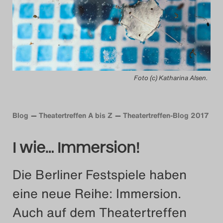
Das Theatertreffen-Blog
2014
Das Theatertreffen-Blog
Foto (c) Katharina Alsen.
2015
Das Theatertreffen-Blog
Blog
Theatertreffen A bis Z
Theatertreffen-Blog 2017
2016
I wie… Immersion!
Das Theatertreffen-Blog
2017
Die Berliner Festspiele haben
eine neue Reihe: Immersion.
Das Theatertreffen-Blog
Auch auf dem Theatertreffen
2018