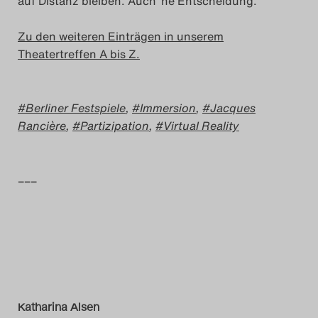
auf Distanz bleiben. Auch ’ne Entscheidung.
Zu den weiteren Einträgen in unserem
Theatertreffen A bis Z.
Berliner Festspiele
,
Immersion
,
Jacques
Rancière
,
Partizipation
,
Virtual Reality
–––
Katharina Alsen