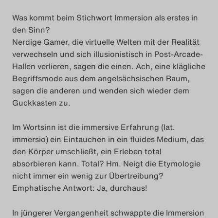
Das Theatertreffen-Blog
Was kommt beim Stichwort Immersion als erstes in
2023
den Sinn?
Nerdige Gamer, die virtuelle Welten mit der Realität
Das Theatertreffen-Blog
verwechseln und sich illusionistisch in Post-Arcade-
Hallen verlieren, sagen die einen. Ach, eine klägliche
2024
Begriffsmode aus dem angelsächsischen Raum,
sagen die anderen und wenden sich wieder dem
Das Theatertreffen-Blog
Guckkasten zu.
2025
Im Wortsinn ist die immersive Erfahrung (lat.
Das Theatertreffen-Blog
immersio) ein Eintauchen in ein fluides Medium, das
den Körper umschließt, ein Erleben total
Archiv
absorbieren kann. Total? Hm. Neigt die Etymologie
nicht immer ein wenig zur Übertreibung?
Impressum
Emphatische Antwort: Ja, durchaus!
Nutzungsbedingungen
In jüngerer Vergangenheit schwappte die Immersion