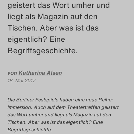
geistert das Wort umher und
Das Theatertreffen-Blog
liegt als Magazin auf den
2018 Alumni
Tischen. Aber was ist das
Das Theatertreffen-Blog
eigentlich? Eine
2019
Begriffsgeschichte.
Das Theatertreffen-Blog
von
Katharina Alsen
2020
18. Mai 2017
Das Theatertreffen-Blog
2021
Die Berliner Festspiele haben eine neue Reihe:
Immersion. Auch auf dem Theatertreffen geistert
Das Theatertreffen-Blog
das Wort umher und liegt als Magazin auf den
Tischen. Aber was ist das eigentlich? Eine
2022
Begriffsgeschichte.