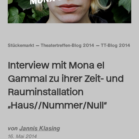
Das Theatertreffen-Blog
2014
Das Theatertreffen-Blog
Stückemarkt
Theatertreffen-Blog 2014
TT-Blog 2014
2015
Interview mit Mona el
Das Theatertreffen-Blog
Gammal zu ihrer Zeit- und
2016
Rauminstallation
Das Theatertreffen-Blog
„Haus//Nummer/Null“
2017
Das Theatertreffen-Blog
von
Jannis Klasing
2018
16. Mai 2014