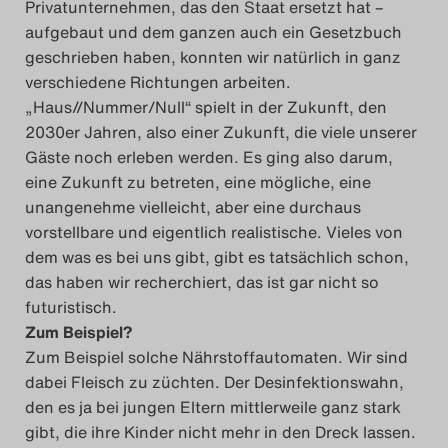
Privatunternehmen, das den Staat ersetzt hat –
Das Theatertreffen-Blog
aufgebaut und dem ganzen auch ein Gesetzbuch
geschrieben haben, konnten wir natürlich in ganz
2023
verschiedene Richtungen arbeiten.
„Haus//Nummer/Null“ spielt in der Zukunft, den
Das Theatertreffen-Blog
2030er Jahren, also einer Zukunft, die viele unserer
2024
Gäste noch erleben werden. Es ging also darum,
eine Zukunft zu betreten, eine mögliche, eine
Das Theatertreffen-Blog
unangenehme vielleicht, aber eine durchaus
vorstellbare und eigentlich realistische. Vieles von
2025
dem was es bei uns gibt, gibt es tatsächlich schon,
das haben wir recherchiert, das ist gar nicht so
Das Theatertreffen-Blog
futuristisch.
Archiv
Zum Beispiel?
Zum Beispiel solche Nährstoffautomaten. Wir sind
Impressum
dabei Fleisch zu züchten. Der Desinfektionswahn,
den es ja bei jungen Eltern mittlerweile ganz stark
Nutzungsbedingungen
gibt, die ihre Kinder nicht mehr in den Dreck lassen.