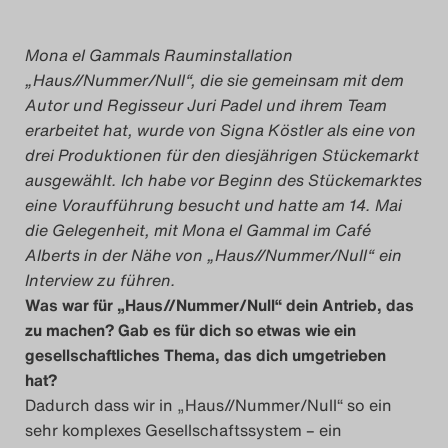
Das Theatertreffen-Blog
Mona el Gammals Rauminstallation
2018 Alumni
„Haus//Nummer/Null“, die sie gemeinsam mit dem
Autor und Regisseur Juri Padel und ihrem Team
Das Theatertreffen-Blog
erarbeitet hat, wurde
von Signa Köstler
als eine von
2019
drei Produktionen
für den diesjährigen Stückemarkt
ausgewählt. Ich habe vor Beginn des Stückemarktes
eine Voraufführung besucht und hatte am 14. Mai
Das Theatertreffen-Blog
die Gelegenheit, mit Mona el Gammal im Café
2020
Alberts in der Nähe von „Haus//Nummer/Null“ ein
Interview zu führen.
Das Theatertreffen-Blog
Was war für „Haus//Nummer/Null“ dein Antrieb, das
2021
zu machen? Gab es für dich so etwas wie ein
gesellschaftliches Thema, das dich umgetrieben
hat?
Das Theatertreffen-Blog
Dadurch dass wir in „Haus//Nummer/Null“ so ein
2022
sehr komplexes Gesellschaftssystem – ein