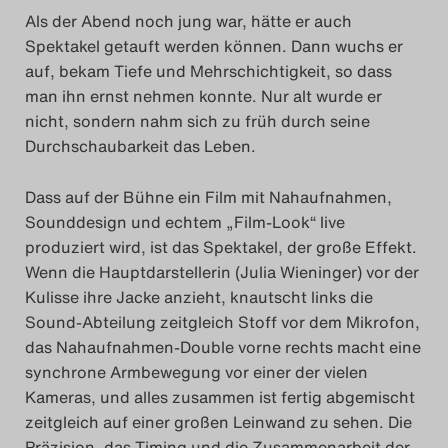
Als der Abend noch jung war, hätte er auch
Das Theatertreffen-Blog
Spektakel getauft werden können. Dann wuchs er
auf, bekam Tiefe und Mehrschichtigkeit, so dass
2014
man ihn ernst nehmen konnte. Nur alt wurde er
nicht, sondern nahm sich zu früh durch seine
Das Theatertreffen-Blog
Durchschaubarkeit das Leben.
2015
Dass auf der Bühne ein Film mit Nahaufnahmen,
Das Theatertreffen-Blog
Sounddesign und echtem „Film-Look“ live
produziert wird, ist das Spektakel, der große Effekt.
2016
Wenn die Hauptdarstellerin (Julia Wieninger) vor der
Kulisse ihre Jacke anzieht, knautscht links die
Das Theatertreffen-Blog
Sound-Abteilung zeitgleich Stoff vor dem Mikrofon,
2017
das Nahaufnahmen-Double vorne rechts macht eine
synchrone Armbewegung vor einer der vielen
Das Theatertreffen-Blog
Kameras, und alles zusammen ist fertig abgemischt
zeitgleich auf einer großen Leinwand zu sehen. Die
2018
Präzision, das Timing und die Zusammenarbeit der