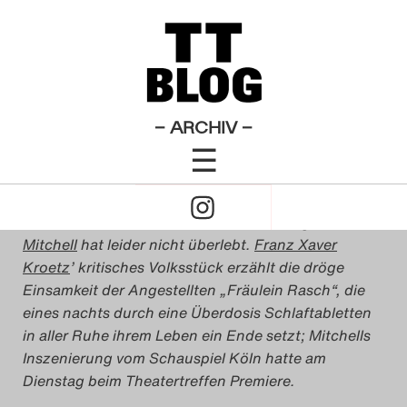
: Wunschkonzert
Theatertreffen-Blog 2009
×
Das Theatertreffen-Blog
Kein Effekt ist unsterblich
2009
Das Theatertreffen-Blog
– ARCHIV –
von
Matthias Weigel
☰
2010
6. Mai 2009
Click
Das Theatertreffen-Blog
to
Das „
Wunschkonzert
“ in der Inszenierung von
Katie
2011
Mitchell
hat leider nicht überlebt.
Franz Xaver
Open
Kroetz
’ kritisches Volksstück erzählt die dröge
Das Theatertreffen-Blog
Einsamkeit der Angestellten „Fräulein Rasch“, die
Naviagtion
eines nachts durch eine Überdosis Schlaftabletten
2012
in aller Ruhe ihrem Leben ein Ende setzt; Mitchells
Inszenierung vom Schauspiel Köln hatte am
Das Theatertreffen-Blog
Dienstag beim Theatertreffen Premiere.
2013