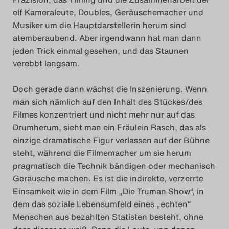
elf Kameraleute, Doubles, Geräuschemacher und
Das Theatertreffen-Blog
Musiker um die Hauptdarstellerin herum sind
2018 Alumni
atemberaubend. Aber irgendwann hat man dann
jeden Trick einmal gesehen, und das Staunen
Das Theatertreffen-Blog
verebbt langsam.
2019
Doch gerade dann wächst die Inszenierung. Wenn
man sich nämlich auf den Inhalt des Stückes/des
Das Theatertreffen-Blog
Filmes konzentriert und nicht mehr nur auf das
2020
Drumherum, sieht man ein Fräulein Rasch, das als
einzige dramatische Figur verlassen auf der Bühne
Das Theatertreffen-Blog
steht, während die Filmemacher um sie herum
pragmatisch die Technik bändigen oder mechanisch
2021
Geräusche machen. Es ist die indirekte, verzerrte
Einsamkeit wie in dem Film
„Die Truman Show“
, in
Das Theatertreffen-Blog
dem das soziale Lebensumfeld eines „echten“
2022
Menschen aus bezahlten Statisten besteht, ohne