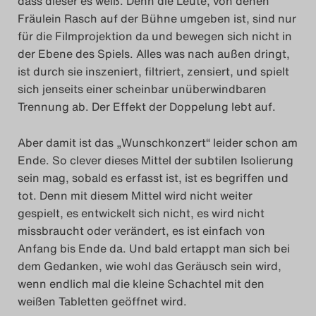
dass dieser es weiß. Denn die Leute, von denen
Das Theatertreffen-Blog
Fräulein Rasch auf der Bühne umgeben ist, sind nur
für die Filmprojektion da und bewegen sich nicht in
2023
der Ebene des Spiels. Alles was nach außen dringt,
ist durch sie inszeniert, filtriert, zensiert, und spielt
Das Theatertreffen-Blog
sich jenseits einer scheinbar unüberwindbaren
2024
Trennung ab. Der Effekt der Doppelung lebt auf.
Das Theatertreffen-Blog
Aber damit ist das „Wunschkonzert“ leider schon am
Ende. So clever dieses Mittel der subtilen Isolierung
2025
sein mag, sobald es erfasst ist, ist es begriffen und
tot. Denn mit diesem Mittel wird nicht weiter
Das Theatertreffen-Blog
gespielt, es entwickelt sich nicht, es wird nicht
Archiv
missbraucht oder verändert, es ist einfach von
Anfang bis Ende da. Und bald ertappt man sich bei
Impressum
dem Gedanken, wie wohl das Geräusch sein wird,
wenn endlich mal die kleine Schachtel mit den
Nutzungsbedingungen
weißen Tabletten geöffnet wird.