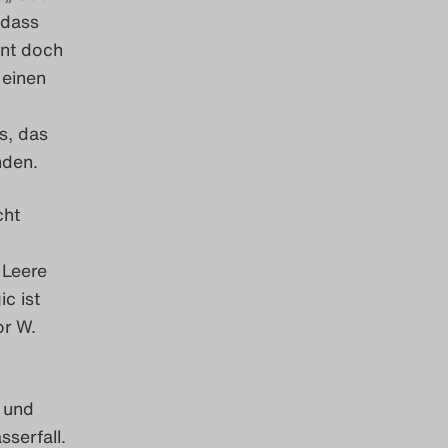
, dass
int doch
 einen
s, das
nden.
cht
 Leere
c ist
or W.
 und
serfall.