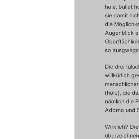
hole, bullet h
sie damit ni
die Möglichke
Augenblick e
Oberflächlic
so ausgwegsl
Die drei fals
willkürlich g
menschlichen 
(hole), die d
nämlich die P
Adorno und S
Wirklich? Di
überzeichnen 