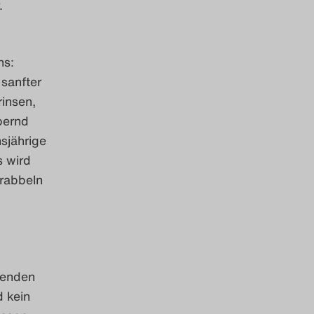
.
ns:
 sanfter
rinsen,
ebernd
hsjährige
s wird
rabbeln
tenden
 kein