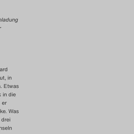
inladung
r
hard
t, in
n.
Etwas
 in die
 er
nke. Was
 drei
hseln