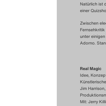
Natürlich ist
einer Quizsho
Zwischen elec
Fernsehkritik
unter einige
Adorno. Stan
Real Magic
Idee, Konzep
Künstlerische
Jim Harrison,
Produktionsm
Mit: Jerry Kil