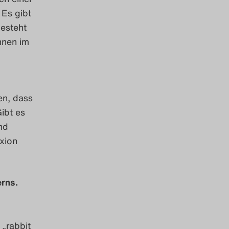
 Es gibt
besteht
nnen im
en, dass
ibt es
nd
exion
erns.
 „rabbit