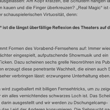
ausgelassen: Am Kopf kratzen, die Schultern hängen l
n kauen und die Finger überkreuzen? „Real Magic“ ist
er schauspielerischen Virtuosität, denn:
 ist die längst überfällige Reflexion des Theaters auf d
mmt Formen des Vorabend-Fernsehens auf: Immer wied
ächter eingespielt, aufputschende Showmusik und ein
Ticken. Dazu scheinen sechs grelle Neonröhren ins Pub
 erzeugt diese penetrante Wachheit, die einen auch 
seher verbringen lässt: erzwungene Unterhaltung eben
wird zugeballert mit billigen Fernsehtricks, um zu zeig
 ein alles vernichtendes schwarzes Loch ist. Das Schei
 darin ausgestellt und wir werden zu Dschungelcamp-
e das Leid der Anderen konsumieren. Die Sehnsucht na