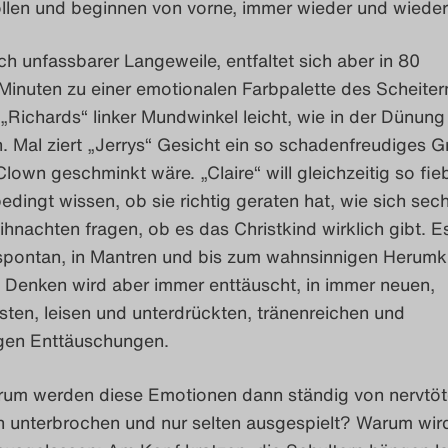
ollen und beginnen von vorne, immer wieder und wieder
ch unfassbarer Langeweile, entfaltet sich aber in 80
Minuten zu einer emotionalen Farbpalette des Scheiter
„Richards“ linker Mundwinkel leicht, wie in der Dünung
 Mal ziert „Jerrys“ Gesicht ein so schadenfreudiges G
 Clown geschminkt wäre. „Claire“ will gleichzeitig so fi
edingt wissen, ob sie richtig geraten hat, wie sich sec
hnachten fragen, ob es das Christkind wirklich gibt. E
 spontan, in Mantren und bis zum wahnsinnigen Herumk
 Denken wird aber immer enttäuscht, in immer neuen,
nsten, leisen und unterdrückten, tränenreichen und
gen Enttäuschungen.
rum werden diese Emotionen dann ständig von nervtö
n unterbrochen und nur selten ausgespielt? Warum wird