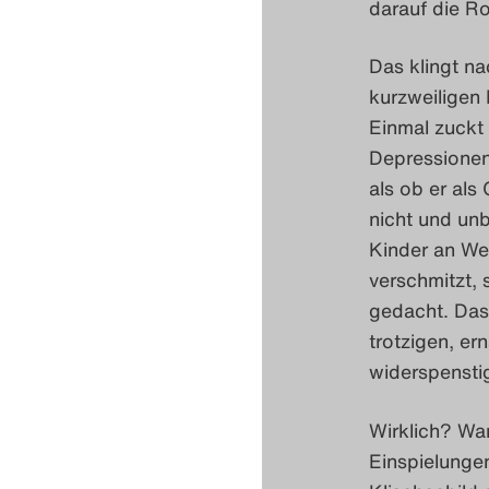
darauf die R
Das klingt na
kurzweiligen 
Einmal zuckt 
Depressionen.
als ob er als
nicht und unb
Kinder an Wei
verschmitzt,
gedacht. Das
trotzigen, er
widerspensti
Wirklich? Wa
Einspielunge