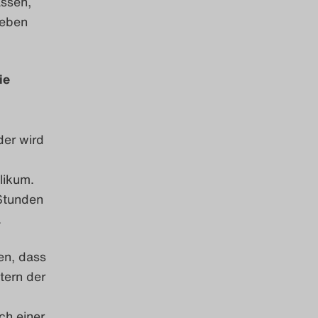
assen,
 eben
ie
er wird
likum.
Stunden
.
en, dass
tern der
ch einer