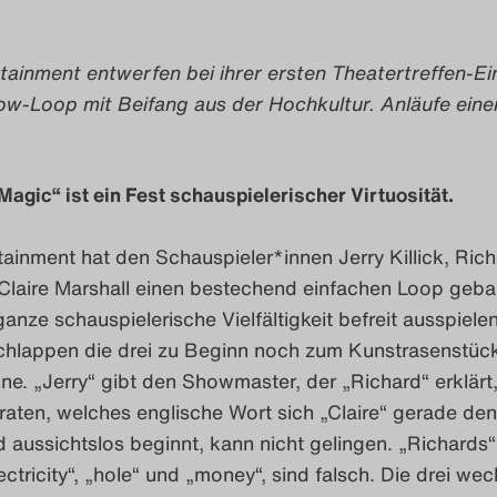
tainment entwerfen bei ihrer ersten Theatertreffen-E
ow-Loop mit Beifang aus der Hochkultur. Anläufe eine
 Magic“ ist ein Fest schauspielerischer Virtuosität.
ainment hat den Schauspieler*innen Jerry Killick, Ric
laire Marshall einen bestechend einfachen Loop gebau
ganze schauspielerische Vielfältigkeit befreit ausspiele
chlappen die drei zu Beginn noch zum Kunstrasenstück
ne. „Jerry“ gibt den Showmaster, der „Richard“ erklärt,
raten, welches englische Wort sich „Claire“ gerade de
 aussichtslos beginnt, kann nicht gelingen. „Richards“
ectricity“, „hole“ und „money“, sind falsch. Die drei wec