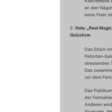
Klischeebild 
an den Nägel
keine Feier d
Hole: „Real Magic“
Quizshow.
Das Stück ni
Retorten-Gel
stressendes 
Das zusammen
vor dem Fern
Das Publikum 
der Fernseher
Anderen wird
Voyeuren, di