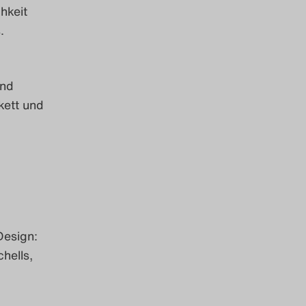
hkeit
.
end
kett und
Design:
hells,