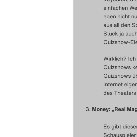
einfachen Wel
eben nicht nu
aus all den 
Stück ja auch
Quizshow-El
Wirklich? Ic
Quizshows ke
Quizshows üb
Internet eige
des Theaters 
Money: „Real Magi
Es gibt diese
Schauspieler*