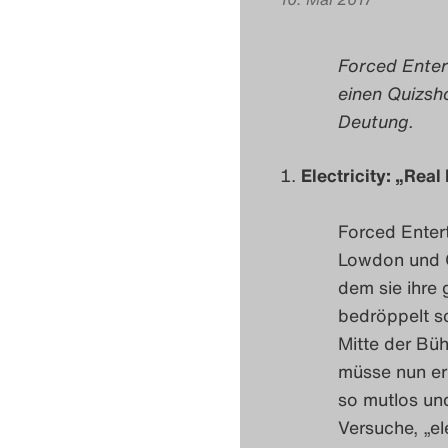
Forced Enter
einen Quizsh
Deutung.
Electricity: „Real
Forced Entert
Lowdon und C
dem sie ihre 
bedröppelt s
Mitte der Büh
müsse nun er
so mutlos und
Versuche, „el