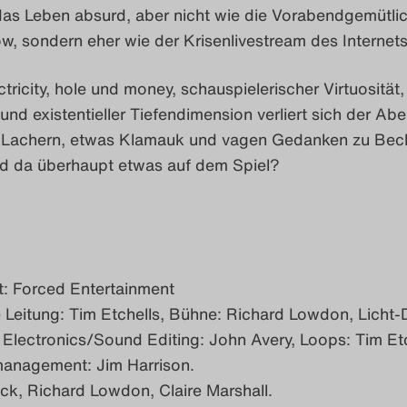
 das Leben absurd, aber nicht wie die Vorabendgemütlic
w, sondern eher wie der Krisenlivestream des Internets
tricity, hole und money, schauspielerischer Virtuosität,
 und existentieller Tiefendimension verliert sich der Ab
n Lachern, etwas Klamauk und vagen Gedanken zu Bec
d da überhaupt etwas auf dem Spiel?
t: Forced Entertainment
 Leitung: Tim Etchells, Bühne: Richard Lowdon, Licht-
 Electronics/Sound Editing: John Avery, Loops: Tim Etc
anagement: Jim Harrison.
lick, Richard Lowdon, Claire Marshall.