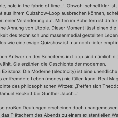
ole, hole in the fabric of time…“. Obwohl schnell klar ist
cht aus ihrem Quizshow-Loop ausbrechen können, sche
it einer Veränderung auf. Mitten im Scheitern ist da für
ine Ahnung von Utopie. Dieser Moment lässt einen die
hkeit des technisch und massenmedial gestellten Leben
os wie eine ewige Quizshow ist, nur noch tiefer empfi
chen Antworten des Scheiterns im Loop sind nämlich ni
ewählt. Sie erzählen die Geschichte der modernen,
Existenz: Die Moderne (electricity) ist eine unendliche
as entfremdete Leben (money) nie füllen kann. Real Magi
ointe des philosophischen Witzes: „Treffen sich Theod
amuel Beckett bei Günther Jauch…“
ese großen Deutungen erscheinen doch unangemessen
das Plätschern des Abends zu einem existentiellen Was