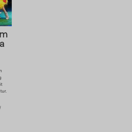
im
a
en
g
it
tur.
d