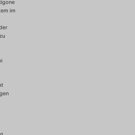
tigone
zem im
der
 zu
i
ht
egen
09