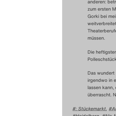
anderen: betr
zum ersten Ma
Gorki bei mei
weitverbreit
Theaterberufe
müssen.
Die heftigste
Polleschstück
Das wundert m
irgendwo in 
lassen kann, 
überrascht. N
: Stückemarkt
,
A
Heidelberg
,
Nis