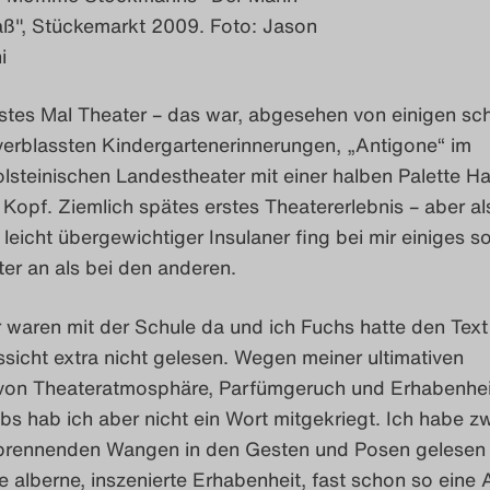
 aß", Stückemarkt 2009. Foto: Jason
i
rstes Mal Theater – das war, abgesehen von einigen sc
verblassten Kindergartenerinnerungen, „Antigone“ im
lsteinischen Landestheater mit einer halben Palette H
Kopf. Ziemlich spätes erstes Theatererlebnis – aber al
 leicht übergewichtiger Insulaner fing bei mir einiges so
er an als bei den anderen.
 waren mit der Schule da und ich Fuchs hatte den Text 
sicht extra nicht gelesen. Wegen meiner ultimativen
 von Theateratmosphäre, Parfümgeruch und Erhabenhei
bs hab ich aber nicht ein Wort mitgekriegt. Ich habe z
brennenden Wangen in den Gesten und Posen gelesen
e alberne, inszenierte Erhabenheit, fast schon so eine 