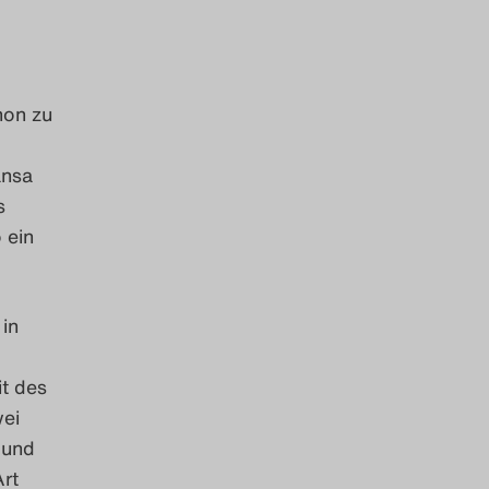
hon zu
ansa
s
 ein
in
t des
wei
 und
Art