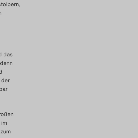
tolpern,
n
d das
 denn
d
 der
bar
großen
 im
d zum