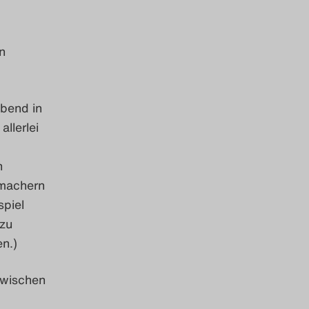
n
bend in
llerlei
h
rmachern
piel
azu
n.)
zwischen