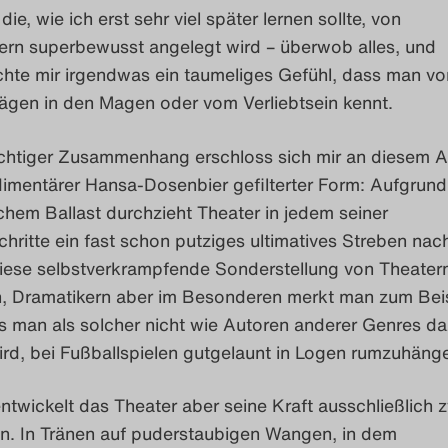
– die, wie ich erst sehr viel später lernen sollte, von
rn superbewusst angelegt wird – überwob alles, und
hte mir irgendwas ein taumeliges Gefühl, dass man vo
lägen in den Magen oder vom Verliebtsein kennt.
chtiger Zusammenhang erschloss sich mir an diesem A
imentärer Hansa-Dosenbier gefilterter Form: Aufgrund a
schem Ballast durchzieht Theater in jedem seiner
hritte ein fast schon putziges ultimatives Streben nac
iese selbstverkrampfende Sonderstellung von Theate
n, Dramatikern aber im Besonderen merkt man zum Beis
s man als solcher nicht wie Autoren anderer Genres d
rd, bei Fußballspielen gutgelaunt in Logen rumzuhänge
entwickelt das Theater aber seine Kraft ausschließlich 
n. In Tränen auf puderstaubigen Wangen, in dem