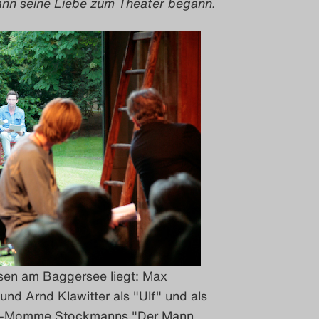
wann seine Liebe zum Theater begann.
en am Baggersee liegt: Max
nd Arnd Klawitter als "Ulf" und als
is-Momme Stockmanns "Der Mann