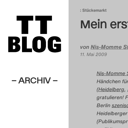
: Stückemarkt
Mein ers
von
Nis-Momme S
11. Mai 2009
Nis-Momme 
– ARCHIV –
Händchen für
(
Heidelberg
,
gratulieren! 
Berlin
szenis
Heidelberger
(Publikumspre