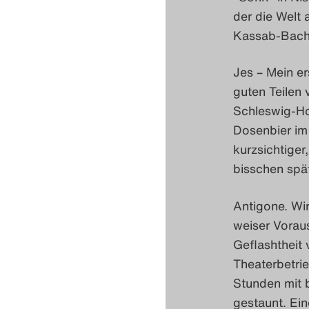
der die Welt
Kassab-Bach
Jes – Mein e
guten Teilen 
Schleswig-Ho
Dosenbier im 
kurzsichtiger,
bisschen spät
Antigone. Wir
weiser Voraus
Geflashtheit
Theaterbetrie
Stunden mit 
gestaunt. Ein