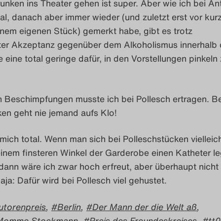
unken ins Theater gehen ist super. Aber wie ich bei An
l, danach aber immer wieder (und zuletzt erst vor kur
nem eigenen Stück) gemerkt habe, gibt es trotz
eter Akzeptanz gegenüber dem Alkoholismus innerhalb 
 eine total geringe dafür, in den Vorstellungen pinkeln
n Beschimpfungen musste ich bei Pollesch ertragen. Be
en geht nie jemand aufs Klo!
ich total. Wenn man sich bei Polleschstücken vielleic
einem finsteren Winkel der Garderobe einen Katheter l
dann wäre ich zwar hoch erfreut, aber überhaupt nicht
aja: Dafür wird bei Pollesch viel gehustet.
utorenpreis
,
Berlin
,
Der Mann der die Welt aß
,
-Momme Stockmann
,
Preis des Freundeskreises
,
tt