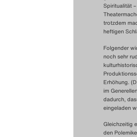
Spiritualität 
Theatermache
trotzdem mac
heftigen Sch
Folgender wi
noch sehr rud
kulturhistori
Produktionssc
Erhöhung. (D
im Generelle
dadurch, das
eingeladen wi
Gleichzeitig 
den Polemike