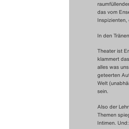
raumfüllenden
das vom Ense
Inspizienten,
In den Tränen
Theater ist 
klammert das
alles was uns
geteerten Au
Welt (unabhä
sein.
Also der Lehr
Themen spiege
Intimen. Und: