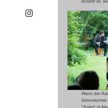
erzählt er, 
Wenn der Ras
Simonischek u
"Sohn" in N