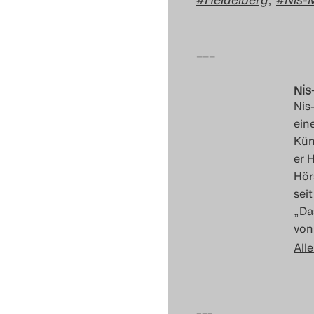
–––
Ni
Nis
ein
Kün
er 
Hör
sei
„Da
von
Alle
–––