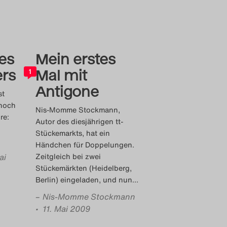
es
Mein erstes
ers
Mal mit
1
Antigone
st
nnoch
Nis-Momme Stockmann,
re:
Autor des diesjährigen tt-
Stückemarkts, hat ein
Händchen für Doppelungen.
ai
Zeitgleich bei zwei
Stückemärkten (Heidelberg,
Berlin) eingeladen, und nun
…
–
Nis-Momme Stockmann
• 11. Mai 2009