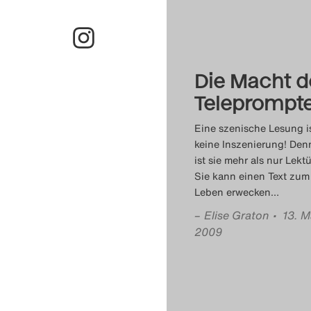
Die Macht d
Teleprompt
Eine szenische Lesung i
keine Inszenierung! De
ist sie mehr als nur Lektü
Sie kann einen Text zum
Leben erwecken
…
–
Elise Graton
• 13. M
2009