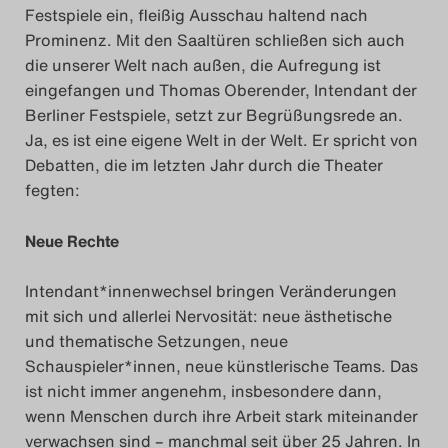
Festspiele ein, fleißig Ausschau haltend nach
Das Theatertreffen-Blog
Prominenz. Mit den Saaltüren schließen sich auch
2023
die unserer Welt nach außen, die Aufregung ist
eingefangen und Thomas Oberender, Intendant der
Das Theatertreffen-Blog
Berliner Festspiele, setzt zur Begrüßungsrede an.
Ja, es ist eine eigene Welt in der Welt. Er spricht von
2024
Debatten, die im letzten Jahr durch die Theater
fegten:
Das Theatertreffen-Blog
2025
Neue Rechte
Das Theatertreffen-Blog
Intendant*innenwechsel bringen Veränderungen
mit sich und allerlei Nervosität: neue ästhetische
Archiv
und thematische Setzungen, neue
Schauspieler*innen, neue künstlerische Teams. Das
Impressum
ist nicht immer angenehm, insbesondere dann,
wenn Menschen durch ihre Arbeit stark miteinander
Nutzungsbedingungen
verwachsen sind – manchmal seit über 25 Jahren. In