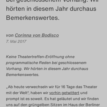
hörten in diesem Jahr durchaus
Das Theatertreffen-Blog
2018 Alumni
Bemerkenswertes.
Das Theatertreffen-Blog
von
Corinna von Bodisco
2019
7. Mai 2017
Das Theatertreffen-Blog
Keine Theatertreffen-Eröffnung ohne
2020
programmatische Reden bei geschlossenem
Vorhang. Wir hörten in diesem Jahr durchaus
Das Theatertreffen-Blog
Bemerkenswertes.
2021
„Ab heute verwechseln wir für 16 Tage das Theater
Das Theatertreffen-Blog
mit der Welt“, haben wir
vorhin getwittert
und
prompt ist es soweit.
Es hat geläutet und wir finden
2022
uns auf den grüngelben Sitzen im Haus der Berliner