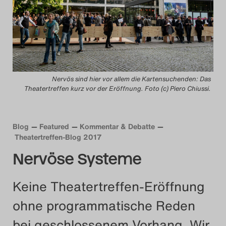
Das Theatertreffen-Blog
2014
Das Theatertreffen-Blog
Nervös sind hier vor allem die Kartensuchenden: Das
2015
Theatertreffen kurz vor der Eröffnung. Foto (c) Piero Chiussi.
Das Theatertreffen-Blog
2016
Blog
Featured
Kommentar & Debatte
Theatertreffen-Blog 2017
Das Theatertreffen-Blog
Nervöse Systeme
2017
Keine Theatertreffen-Eröffnung
Das Theatertreffen-Blog
ohne programmatische Reden
2018
bei geschlossenem Vorhang. Wir