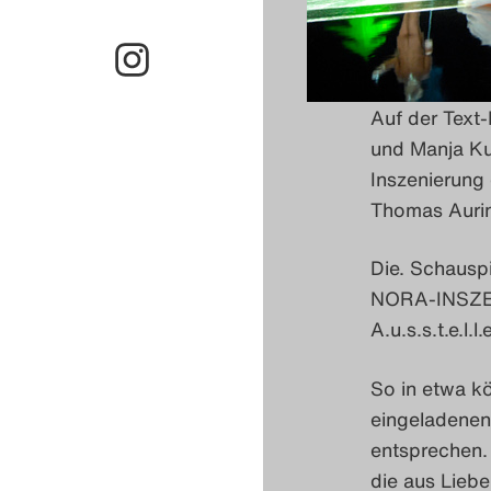
Auf der Text-
und Manja Kuh
Inszenierung 
Thomas Auri
Die. Schauspi
NORA-INSZENI
A.u.s.s.t.e.l.
So in etwa kö
eingeladenen 
entsprechen. 
die aus Liebe