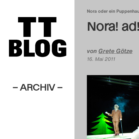
Nora oder ein Puppenha
Nora! ad
von
Grete Götze
16. Mai 2011
– ARCHIV –