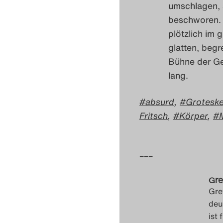
umschlagen, 
beschworen. N
plötzlich im 
glatten, begr
Bühne der Ge
lang.
absurd
,
Grotesk
Fritsch
,
Körper
,
–––
Gre
Gre
deu
ist 