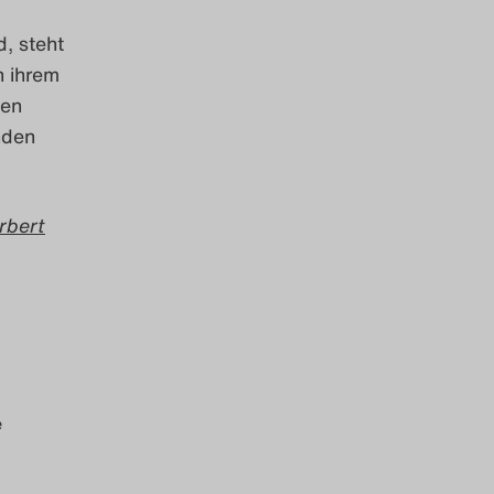
, steht
n ihrem
ten
nden
rbert
e