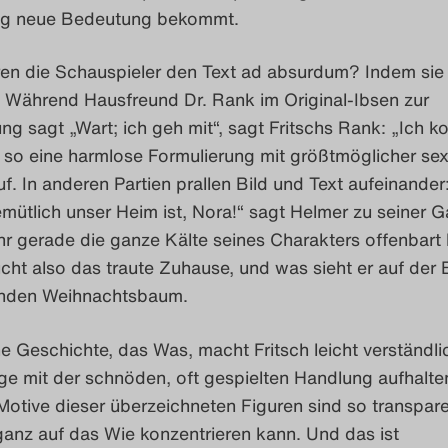
llig neue Bedeutung bekommt.
ren die Schauspieler den Text ad absurdum? Indem sie 
. Während Hausfreund Dr. Rank im Original-Ibsen zur
g sagt „Wart; ich geh mit“, sagt Fritschs Rank: „Ich 
t so eine harmlose Formulierung mit größtmöglicher sex
. In anderen Partien prallen Bild und Text aufeinander
ütlich unser Heim ist, Nora!“ sagt Helmer zu seiner Ga
r gerade die ganze Kälte seines Charakters offenbart 
ht also das traute Zuhause, und was sieht er auf der 
enden Weihnachtsbaum.
he Geschichte, das Was, macht Fritsch leicht verständli
nge mit der schnöden, oft gespielten Handlung aufhalte
otive dieser überzeichneten Figuren sind so transpare
ganz auf das Wie konzentrieren kann. Und das ist