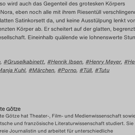
so wird auch das Gegenteil des grotesken Körpers
ora, eben noch alle mit ihrem Riesentüll verschlingend
glatten Satinkorsett da, und keine Ausstülpung lenkt vo
enzten Körper ab. Er scheitert auf der glatten, begrenz
sellschaft. Eineinhalb quälende wie lohnenswerte Stu
e
,
Gruselkabinett
,
Henrik Ibsen
,
Henry Meyer
,
He
Manja Kuhl
,
Märchen
,
Porno
,
Tüll
,
Tutu
te Götze
te Götze hat Theater-, Film- und Medienwissenschaft sowi
tsche und französische Literaturwissenschaft studiert. Sie
freie Journalistin und arbeitet für unterschiedliche