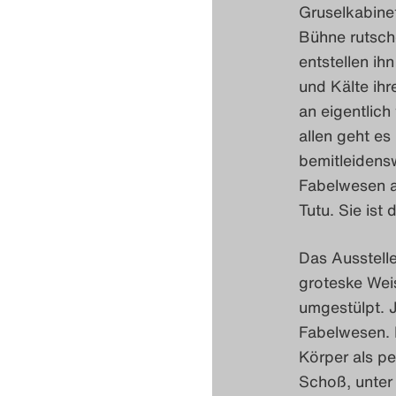
Gruselkabinet
Bühne rutsch
entstellen ih
und Kälte ihr
an eigentlich
allen geht e
bemitleidensw
Fabelwesen a
Tutu. Sie ist
Das Ausstelle
groteske Weis
umgestülpt. 
Fabelwesen. F
Körper als pe
Schoß, unter 