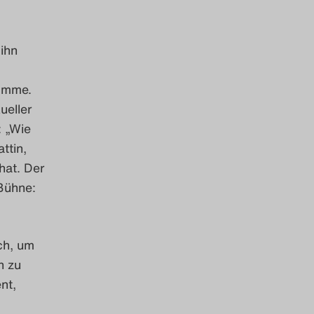
ihn
komme.
ueller
: „Wie
ttin,
hat. Der
Bühne:
ch, um
n zu
nt,