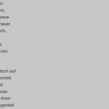
en
um,
Leere
chauer
ich,
s
rzen
tsch auf
enteil
nd
oras
 ihren
genteil