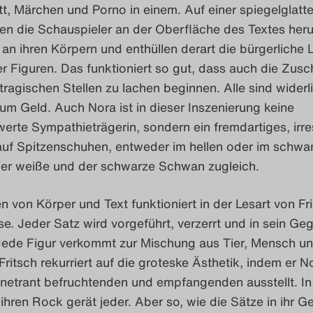
t, Märchen und Porno in einem. Auf einer spiegelglatt
en die Schauspieler an der Oberfläche des Textes her
n an ihren Körpern und enthüllen derart die bürgerliche 
er Figuren. Das funktioniert so gut, dass auch die Zus
 tragischen Stellen zu lachen beginnen. Alle sind widerl
s um Geld.
Auch Nora ist in dieser Inszenierung keine
erte Sympathieträgerin, sondern ein fremdartiges, irre
uf Spitzenschuhen, entweder im hellen oder im schwa
 der weiße und der schwarze Schwan zugleich.
n von Körper und Text funktioniert in der Lesart von Fri
e. Jeder Satz wird vorgeführt, verzerrt und in sein Geg
Jede Figur verkommt zur Mischung aus Tier, Mensch u
ritsch rekurriert auf die groteske Ästhetik, indem er N
netrant befruchtenden und empfangenden ausstellt. In
ihren Rock gerät jeder. Aber so, wie die Sätze in ihr Ge