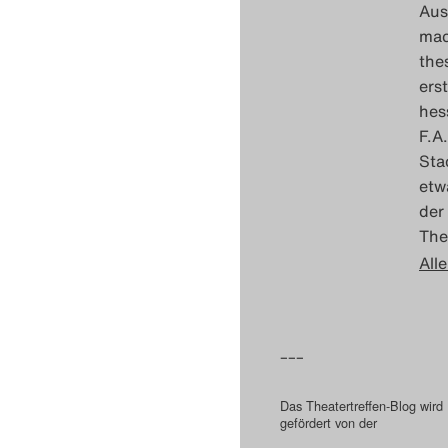
Aus
mac
the
ers
hes
F.A
Sta
etw
der
The
Alle
–––
Das Theatertreffen-Blog wird
gefördert von der