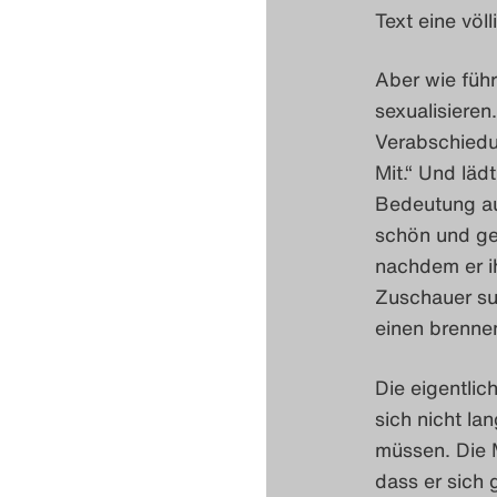
Text eine vö
Aber wie füh
sexualisieren
Verabschiedun
Mit.“ Und läd
Bedeutung auf
schön und gem
nachdem er ih
Zuschauer suc
einen brenn
Die eigentlic
sich nicht la
müssen. Die M
dass er sich 