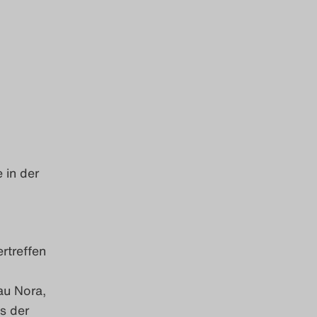
 in der
rtreffen
au Nora,
s der