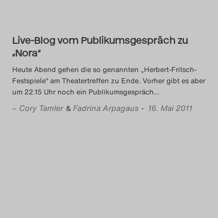
Das Theatertreffen-Blog
2023
Live-Blog vom Publikumsgespräch zu
„Nora“
Das Theatertreffen-Blog
Heute Abend gehen die so genannten „Herbert-Fritsch-
2024
Festspiele“ am Theatertreffen zu Ende. Vorher gibt es aber
um 22.15 Uhr noch ein Publikumsgespräch
…
Das Theatertreffen-Blog
–
Cory Tamler
Fadrina Arpagaus
• 16. Mai 2011
&
2025
Das Theatertreffen-Blog
Archiv
Impressum
Nutzungsbedingungen