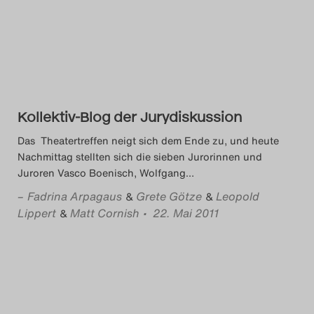
Das Theatertreffen-Blog
2014
Das Theatertreffen-Blog
2015
Kollektiv-Blog der Jurydiskussion
Das Theatertreffen neigt sich dem Ende zu, und heute
Das Theatertreffen-Blog
Nachmittag stellten sich die sieben Jurorinnen und
Juroren Vasco Boenisch, Wolfgang
…
2016
–
Fadrina Arpagaus
Grete Götze
Leopold
&
&
Das Theatertreffen-Blog
Lippert
Matt Cornish
• 22. Mai 2011
&
2017
Das Theatertreffen-Blog
2018