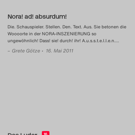
Search
Nora! ad! absurdum!
Die. Schauspieler. Stellen. Den. Text. Aus. Sie betonen die
Woooorte in der NORA-INSZENIERUNG so
ungewöhnlich! Dass! sie! durch! ihr! A.u.s.s.t.e.l.l.e.n.
…
–
Grete Götze
• 16. Mai 2011
Das Luder
16