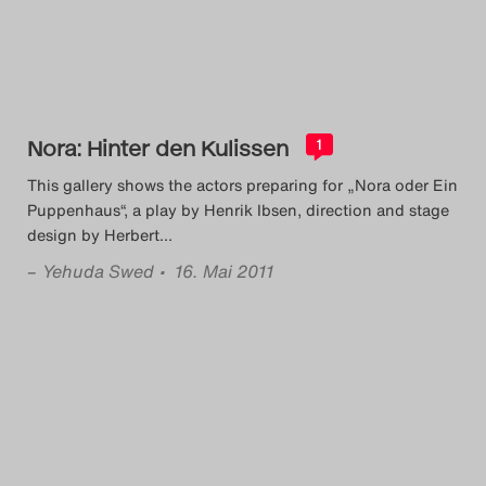
Das Theatertreffen-Blog
2018 Alumni
Das Theatertreffen-Blog
Nora: Hinter den Kulissen
1
2019
This gallery shows the actors preparing for „Nora oder Ein
Puppenhaus“, a play by Henrik Ibsen, direction and stage
Das Theatertreffen-Blog
design by Herbert
…
2020
–
Yehuda Swed
• 16. Mai 2011
Das Theatertreffen-Blog
2021
Das Theatertreffen-Blog
2022