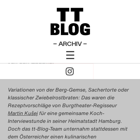
: Der Weibsteufel
Theatertreffen-Blog 2009
×
Das Theatertreffen-Blog
Paparazzi im Frische-
2009
Paradies
Das Theatertreffen-Blog
– ARCHIV –
☰
2010
Click
von
Jan Zappner
Das Theatertreffen-Blog
16. Mai 2009
to
2011
Variationen von der Berg-Gemse, Sachertorte oder
Open
Das Theatertreffen-Blog
klassischer Zwiebelrostbraten: Das waren die
Rezeptvorschläge von Burgtheater-Regisseur
Naviagtion
2012
Martin Kušej
für eine gemeinsame Koch-
Interviewstunde in seiner Heimatstadt Hamburg.
Das Theatertreffen-Blog
Doch das tt-Blog-Team unternahm stattdessen mit
2013
dem Österreicher einen kulinarischen