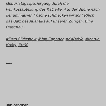
Geburtstagsspaziergang durch die
Das Theatertreffen-Blog
Feinkostabteilung des
KaDeWe
. Auf der Suche nach
der ultimativen Frische schmecken wir schließlich
2014
das Salz des Atlantiks auf unseren Zungen. Eine
Diaschau.
Das Theatertreffen-Blog
2015
Foto Slideshow
,
Jan Zappner
,
KaDeWe
,
Martin
Kušej
,
tt09
Das Theatertreffen-Blog
2016
–––
Das Theatertreffen-Blog
2017
Das Theatertreffen-Blog
2018
Jan Zappner