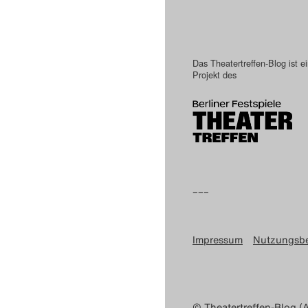
Das Theatertreffen-Blog ist e
Projekt des
–––
Impressum
Nutzungsb
© Theatertreffen-Blog (A