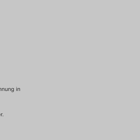
hnung in
r.