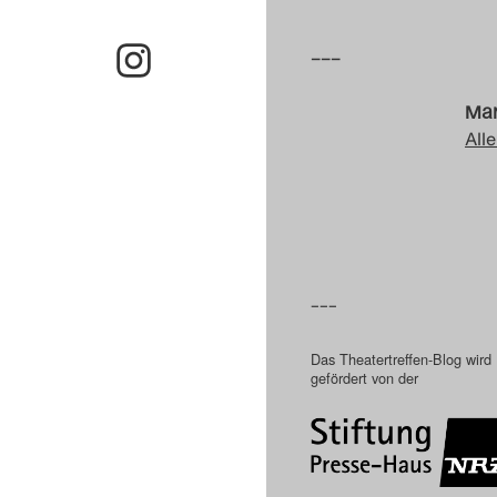
–––
Mar
Alle
–––
Das Theatertreffen-Blog wird
gefördert von der